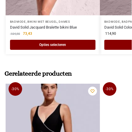
BADMODE
,
BIKINI MET BEUGEL
,
DAMES
BADMODE
,
BADPA
David Solid Jacquard Bralette bikini Blue
David Solid Colo
73,43
114,90
104,90
Opties selecteren
Gerelateerde producten
-30%
-30%