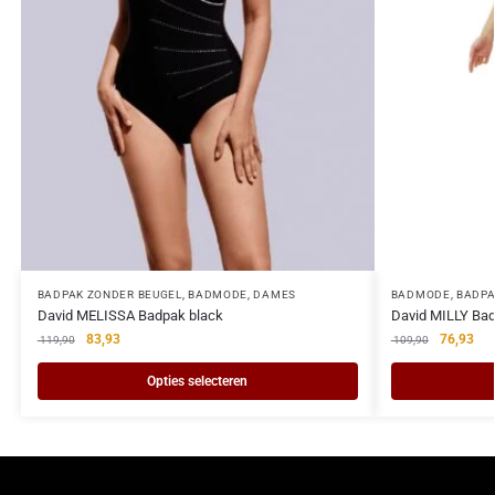
BADPAK ZONDER BEUGEL
,
BADMODE
,
DAMES
BADMODE
,
BADPA
David MELISSA Badpak black
David MILLY Bad
83,93
76,93
119,90
109,90
Opties selecteren