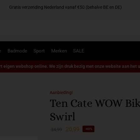
Gratis verzending Nederland vanaf €50 (behalve BE en DE)
Zoek
e
Badmode
Sport
Merken
SALE
t eigen webshop online. We zijn druk bezig met onze website aan het u
Aanbieding!
Ten Cate WOW Bik
Swirl
20,99
34,99
-40%