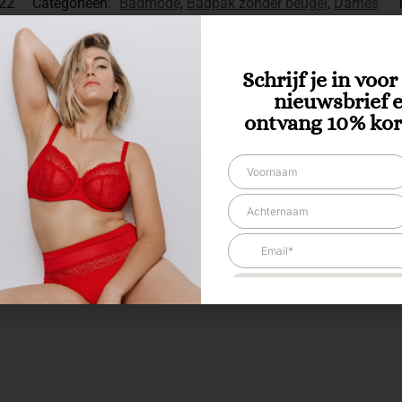
22
Categorieën:
Badmode
,
Badpak zonder beugel
,
Dames
t compleet!
Schrijf je in voo
nieuwsbrief 
ontvang 10% kor