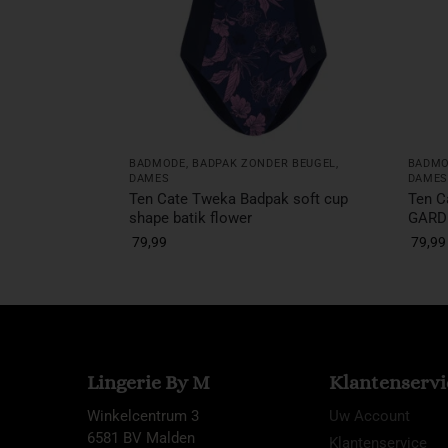
BADMODE
,
BADPAK ZONDER BEUGEL
,
BADM
DAMES
DAME
Ten Cate Tweka Badpak soft cup
Ten C
shape batik flower
GARD
79,99
79,99
Lingerie By M
Klantenservi
Winkelcentrum 3
Uw Account
6581 BV Malden
Klantenservice