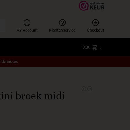
en
My Account
Klantenservice
Checkout
0,00
0
itbreiden.
ini broek midi