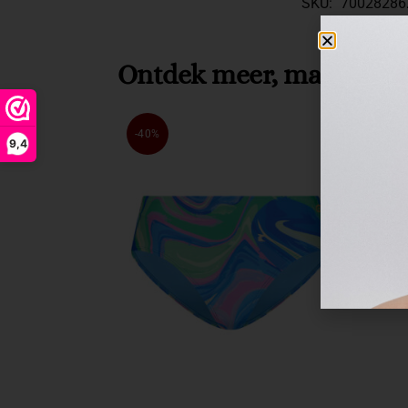
SKU:
70028286
Ontdek meer, maak je se
-40%
9,4