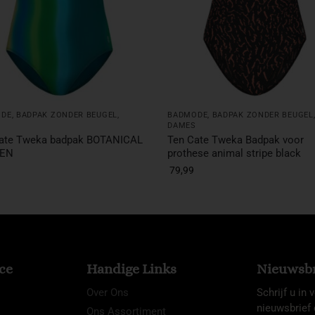
ODE
,
BADPAK ZONDER BEUGEL
,
BADMODE
,
BADPAK ZONDER BEUGEL
S
DAMES
ate Tweka badpak BOTANICAL
Ten Cate Tweka Badpak voor
EN
prothese animal stripe black
79,99
ce
Handige Links
Nieuwsbr
Over Ons
Schrijf u in
nieuwsbrief 
Ons Assortiment