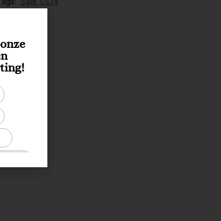
Tags:
Sale
,
SS24
r onze
en
ting!