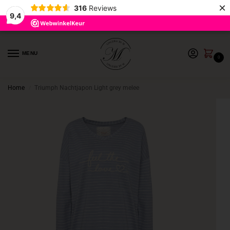
×
316
Reviews
9,4
MENU
0
Home
Triumph Nachtjapon Light grey melee
/