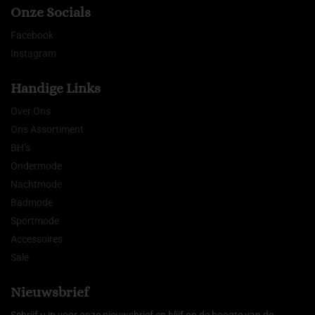
Onze Socials
Facebook
Instagram
Handige Links
Over Ons
Ons Assortiment
BH’s
Ondermode
Nachtmode
Badmode
Sportmode
Accessoires
Sale
Nieuwsbrief
Schrijf u in voor onze nieuwsbrief en blijf op de hoogte van de