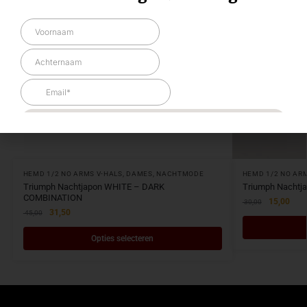
HEMD 1/2 NO ARMS V-HALS
,
DAMES
,
NACHTMODE
HEMD 1/2 NO AR
Triumph Nachtjapon WHITE – DARK
Triumph Nachtj
COMBINATION
15,00
30,00
31,50
45,00
Opties selecteren