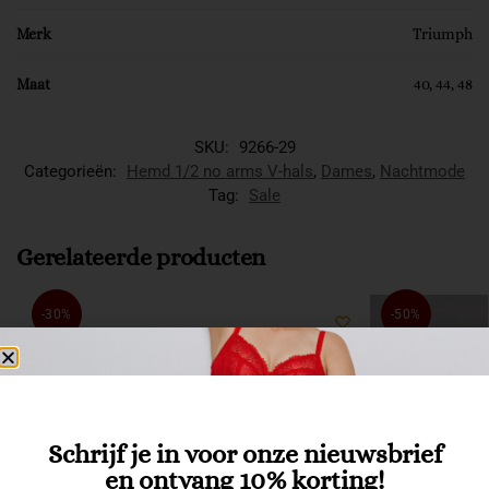
Merk
Triumph
Maat
40, 44, 48
SKU:
9266-29
Categorieën:
Hemd 1/2 no arms V-hals
,
Dames
,
Nachtmode
Tag:
Sale
Gerelateerde producten
-30%
-50%
Schrijf je in voor onze nieuwsbrief
en ontvang 10% korting!