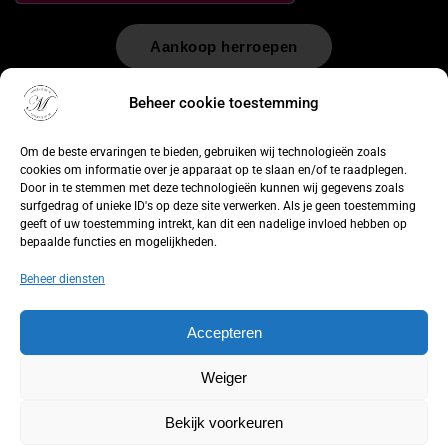
Aankoop herroepen
© 2026 by
WebUnlimited
–
Algemene voorwaarden
Disclaimer
Beheer cookie toestemming
Privacy Policy
Cookiebeleid
Sitemap
Herroepingsrecht
Om de beste ervaringen te bieden, gebruiken wij technologieën zoals
cookies om informatie over je apparaat op te slaan en/of te raadplegen.
Door in te stemmen met deze technologieën kunnen wij gegevens zoals
surfgedrag of unieke ID's op deze site verwerken. Als je geen toestemming
geeft of uw toestemming intrekt, kan dit een nadelige invloed hebben op
bepaalde functies en mogelijkheden.
Beheer diensten
Accepteren
Weiger
Bekijk voorkeuren