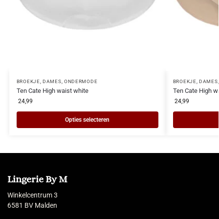
BROEKJE
,
DAMES
,
ONDERMODE
BROEKJE
,
DAMES
Ten Cate High waist white
Ten Cate High wa
24,99
24,99
Opties selecteren
Lingerie By M
Winkelcentrum 3
6581 BV Malden