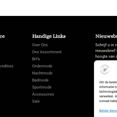
ce
Handige Links
Nieuwsbr
Over Ons
Schrijf u in
nieuwsbrief 
Ons Assortiment
hoogte van d
BH’s
ndities
Ondermode
Nachtmode
Badmode
Om de beste 
Sportmode
informatie o
technologieë
Accessoires
verwerken. A
Sale
invloed hebb
Beheer diens