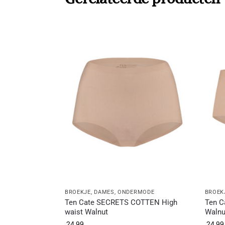
BROEKJE
,
DAMES
,
ONDERMODE
BROEK
Ten Cate SECRETS COTTEN High
Ten C
waist Walnut
Walnu
24,99
24,99