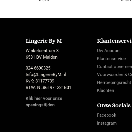
Lingerie By M
Klantenservi
Winkelcentrum 3
Uw Account
6581 BV Malden
Klantenservice
Contact opnemen
024-6690325
Info@LingerieByM.nl
Voorwaarden & Co
KvK: 81177739
Herroepingsrecht
BTW: NL861971231B01
Klachten
Klik hier voor onze
Onze Socials
openingstijden.
Facebook
Instagram