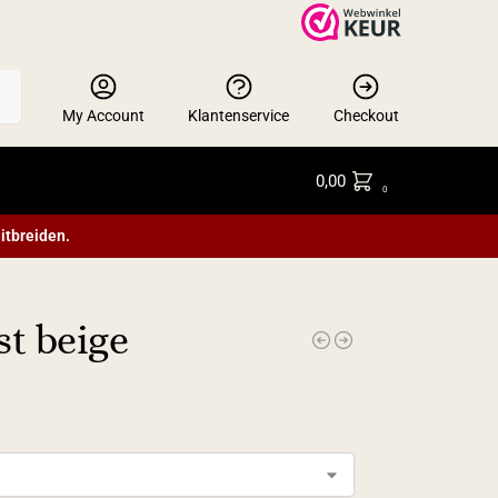
en
My Account
Klantenservice
Checkout
0,00
0
itbreiden.
st beige