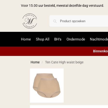
Voor 15.00 uur besteld, meestal dezelfde dag verstuurd.
Home
Shop All
BH’s
Ondermode
Nachtmod
Binnenkor
Home
Ten Cate High waist beige
/