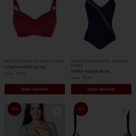
BIKINI'S OVERIGE
,
BADMODE
,
DAMES
BADPAK ZONDER BEUGEL
,
BADMODE
,
DAMES
LingaDore Bikini top red
Sunflair Badpak Blauw
25,00
59,95
49,98
99,95
Opties selecteren
Opties selecteren
-56%
-57%