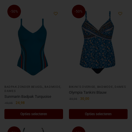
-50%
-50%
BADPAK ZONDER BEUGEL
,
BADMODE
,
BIKINI'S OVERIGE
,
BADMODE
,
DAMES
DAMES
Olympia Tankini Blauw
Sunmarin Badpak Turquoise
30,00
59,95
24,98
49,95
Opties selecteren
Opties selecteren