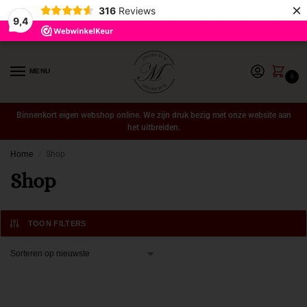
×
316
Reviews
9,4
MENU
0
Binnenkort eigen webshop online. We zijn druk bezig met onze website aan
het uitbreiden.
Home
Shop
/
Shop
TOON FILTERS