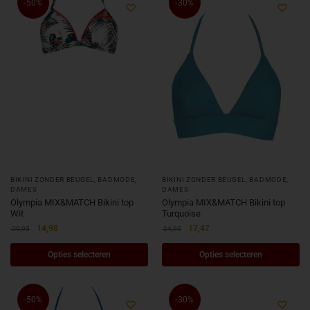
-50%
-30%
BIKINI ZONDER BEUGEL
,
BADMODE
,
BIKINI ZONDER BEUGEL
,
BADMODE
,
DAMES
DAMES
Olympia MIX&MATCH Bikini top
Olympia MIX&MATCH Bikini top
Wit
Turquoise
14,98
17,47
29,95
24,95
Opties selecteren
Opties selecteren
-50%
-30%