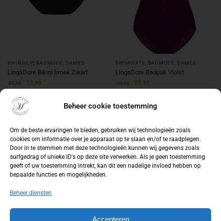
BIKINISLIP
,
BADMODE
,
DAMES
SWIMSUITE
,
BADMODE
,
DAMES
LingaDore Bikini broek Zwart
LingaDore Badpak Violet
13,98
23,99
27,95
79,95
Opties selecteren
Opties selecteren
Beheer cookie toestemming
Om de beste ervaringen te bieden, gebruiken wij technologieën zoals
-50%
-70%
cookies om informatie over je apparaat op te slaan en/of te raadplegen.
Door in te stemmen met deze technologieën kunnen wij gegevens zoals
surfgedrag of unieke ID's op deze site verwerken. Als je geen toestemming
geeft of uw toestemming intrekt, kan dit een nadelige invloed hebben op
bepaalde functies en mogelijkheden.
Beheer diensten
Accepteren