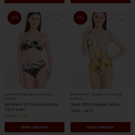
-60%
-50%
BIKINI MET BEUGEL
,
BADMODE
,
BADPAK MET BEUGEL
,
BADMODE
,
DAMES
DAMES
Miradonna TETI Bandeau Bikini
David CROCO Badpak yellow
Cup D zwart
53,45
-
64,14
51,96
129,90
Opties selecteren
Opties selecteren