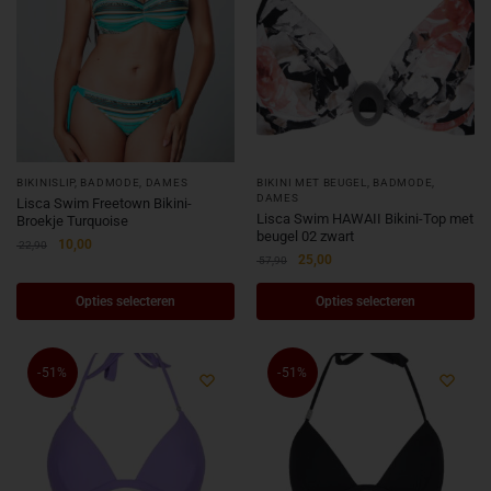
BIKINISLIP
,
BADMODE
,
DAMES
BIKINI MET BEUGEL
,
BADMODE
,
DAMES
Lisca Swim Freetown Bikini-
Lisca Swim HAWAII Bikini-Top met
Broekje Turquoise
beugel 02 zwart
10,00
22,90
25,00
57,90
Opties selecteren
Opties selecteren
-51%
-51%