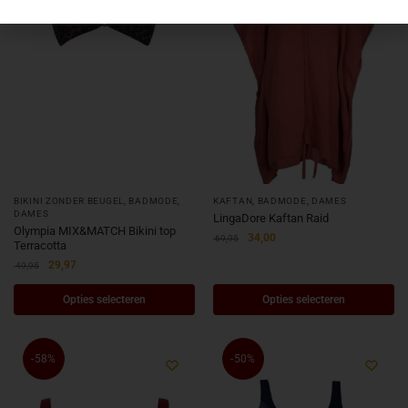
BIKINI ZONDER BEUGEL
,
BADMODE
,
KAFTAN
,
BADMODE
,
DAMES
DAMES
LingaDore Kaftan Raid
Olympia MIX&MATCH Bikini top
34,00
69,95
Terracotta
29,97
49,95
Opties selecteren
Opties selecteren
-58%
-50%