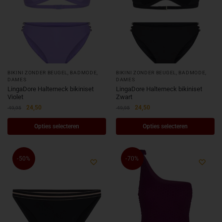
BIKINI ZONDER BEUGEL
,
BADMODE
,
BIKINI ZONDER BEUGEL
,
BADMODE
,
DAMES
DAMES
LingaDore Halterneck bikiniset
LingaDore Halterneck bikiniset
Violet
Zwart
24,50
24,50
49,95
49,95
Opties selecteren
Opties selecteren
-50%
-70%