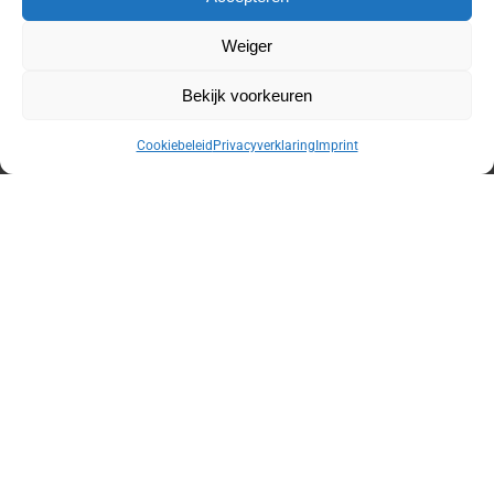
Weiger
BADPAK ZONDER BEUGEL
,
BADMODE
,
SWIMSUITE
,
BADMODE
,
DAMES
Bekijk voorkeuren
DAMES
LingaDore Badpak Zwart
Sunflair Badpak Roze Pink
23,99
79,95
Cookiebeleid
Privacyverklaring
Imprint
42,48
84,95
Opties selecteren
Opties selecteren
-70%
-50%