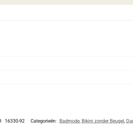
U:
16330-92
Categorieën:
Badmode
,
Bikini zonder Beugel
,
Da