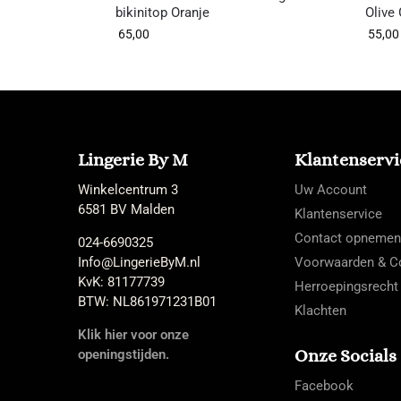
bikinitop Oranje
Olive
65,00
55,00
Lingerie By M
Klantenservi
Winkelcentrum 3
Uw Account
6581 BV Malden
Klantenservice
Contact opnemen
024-6690325
Info@LingerieByM.nl
Voorwaarden & Co
KvK: 81177739
Herroepingsrecht
BTW: NL861971231B01
Klachten
Klik hier voor onze
Onze Socials
openingstijden.
Facebook