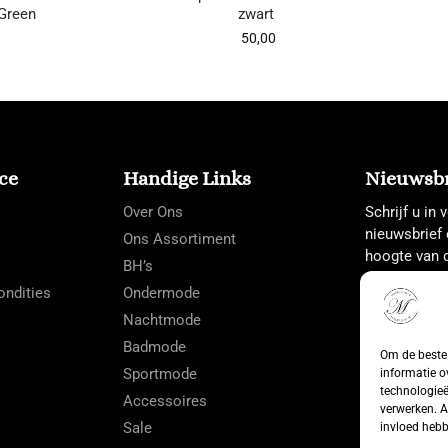
 Green
zwart
50,00
ce
Handige Links
Nieuwsbr
Over Ons
Schrijf u in
nieuwsbrief 
Ons Assortiment
hoogte van d
BH’s
ndities
Ondermode
Nachtmode
Badmode
Om de beste 
Sportmode
informatie o
technologieë
Accessoires
verwerken. A
Sale
invloed hebb