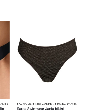
DAMES
BADMODE
,
BIKINI ZONDER BEUGEL
,
DAMES
lip
Sarda Swimwear Janja bikini