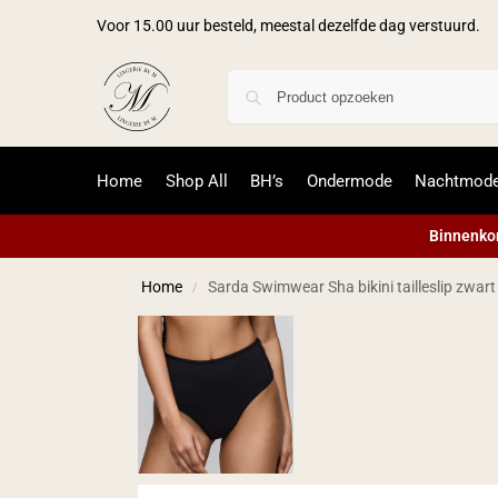
Voor 15.00 uur besteld, meestal dezelfde dag verstuurd.
Home
Shop All
BH’s
Ondermode
Nachtmod
Binnenkor
Home
Sarda Swimwear Sha bikini tailleslip zwart
/