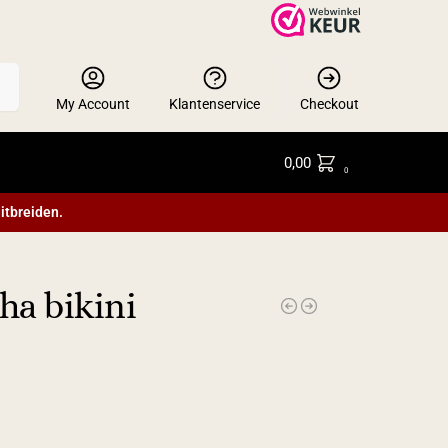
en
My Account
Klantenservice
Checkout
0,00
0
itbreiden.
ha bikini