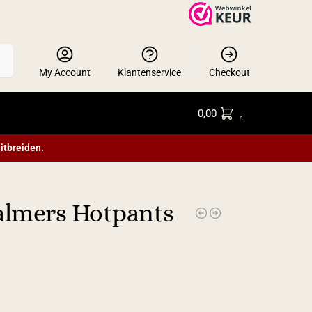
en
My Account
Klantenservice
Checkout
0,00
0
itbreiden.
almers Hotpants