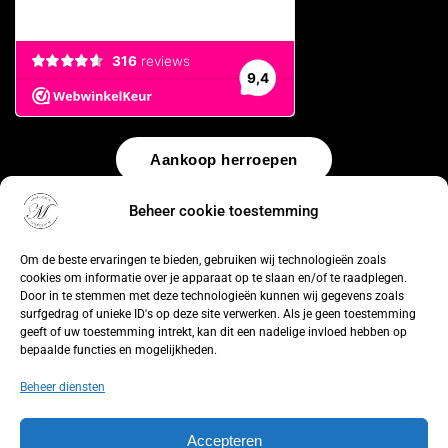
Aankoop herroepen
Beheer cookie toestemming
© 2026 by
WebUnlimited
–
Algemene voorwaarden
Disclaimer
Privacy Policy
Cookiebeleid
Sitemap
Herroepingsrecht
Om de beste ervaringen te bieden, gebruiken wij technologieën zoals
cookies om informatie over je apparaat op te slaan en/of te raadplegen.
Door in te stemmen met deze technologieën kunnen wij gegevens zoals
surfgedrag of unieke ID's op deze site verwerken. Als je geen toestemming
geeft of uw toestemming intrekt, kan dit een nadelige invloed hebben op
bepaalde functies en mogelijkheden.
Beheer diensten
Accepteren