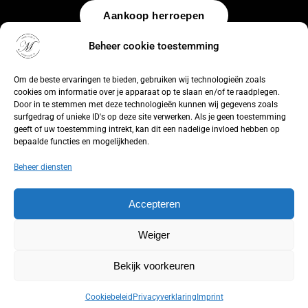
Aankoop herroepen
Beheer cookie toestemming
© 2026 by
WebUnlimited
–
Algemene voorwaarden
Disclaimer
Privacy Policy
Cookiebeleid
Sitemap
Herroepingsrecht
Om de beste ervaringen te bieden, gebruiken wij technologieën zoals
cookies om informatie over je apparaat op te slaan en/of te raadplegen.
Door in te stemmen met deze technologieën kunnen wij gegevens zoals
surfgedrag of unieke ID's op deze site verwerken. Als je geen toestemming
geeft of uw toestemming intrekt, kan dit een nadelige invloed hebben op
bepaalde functies en mogelijkheden.
Beheer diensten
Accepteren
Weiger
Bekijk voorkeuren
Cookiebeleid
Privacyverklaring
Imprint