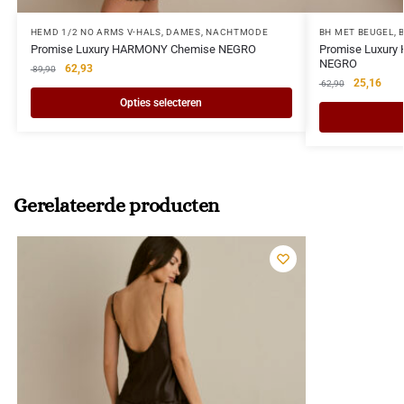
HEMD 1/2 NO ARMS V-HALS
,
DAMES
,
NACHTMODE
BH MET BEUGEL
,
Promise Luxury HARMONY Chemise NEGRO
Promise Luxury
NEGRO
62,93
89,90
25,16
62,90
Opties selecteren
Gerelateerde producten