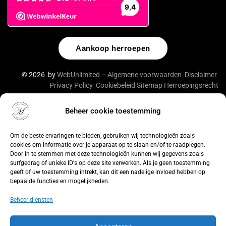
Aankoop herroepen
© 2026 by
WebUnlimited
–
Algemene voorwaarden
Disclaimer
Privacy Policy
Cookiebeleid
Sitemap
Herroepingsrecht
Beheer cookie toestemming
De waardering van lingeriebym.nl/ bij
WebwinkelKeur
Reviews
is 9.4/10 gebaseerd op 316 reviews.
Om de beste ervaringen te bieden, gebruiken wij technologieën zoals
cookies om informatie over je apparaat op te slaan en/of te raadplegen.
Door in te stemmen met deze technologieën kunnen wij gegevens zoals
surfgedrag of unieke ID's op deze site verwerken. Als je geen toestemming
geeft of uw toestemming intrekt, kan dit een nadelige invloed hebben op
bepaalde functies en mogelijkheden.
Beheer diensten