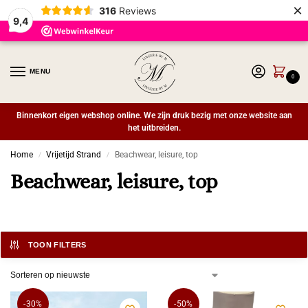
×
316
Reviews
9,4
MENU
0
Binnenkort eigen webshop online. We zijn druk bezig met onze website aan
het uitbreiden.
Home
Vrijetijd Strand
Beachwear, leisure, top
/
/
Beachwear, leisure, top
TOON FILTERS
-30%
-50%