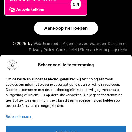
Aankoop herroepen
© 2026 by
WebUnlimited
–
Algemene voorwaarden
Disclaimer
Privacy Policy
Cookiebeleid
Sitemap
Herroepingsrecht
Beheer cookie toestemming
De waardering van lingeriebym.nl/ bij
WebwinkelKeur
Reviews
is 9.4/10 gebaseerd op 316 reviews.
Om de beste ervaringen te bieden, gebruiken wij technologieën zoals
cookies om informatie over je apparaat op te slaan en/of te raadplegen.
Door in te stemmen met deze technologieën kunnen wij gegevens zoals
surfgedrag of unieke ID's op deze site verwerken. Als je geen toestemming
geeft of uw toestemming intrekt, kan dit een nadelige invloed hebben op
bepaalde functies en mogelijkheden.
Beheer diensten