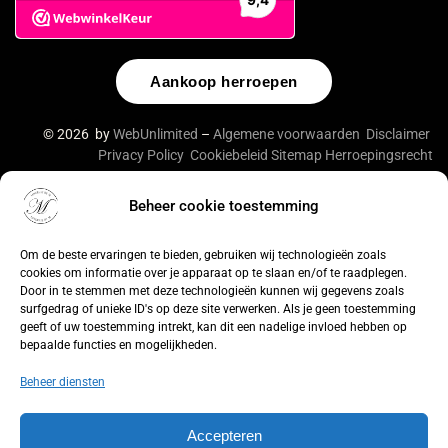
Aankoop herroepen
© 2026 by
WebUnlimited
–
Algemene voorwaarden
Disclaimer
Privacy Policy
Cookiebeleid
Sitemap
Herroepingsrecht
Beheer cookie toestemming
De waardering van lingeriebym.nl/ bij
WebwinkelKeur
Reviews
is 9.4/10 gebaseerd op 316 reviews.
Om de beste ervaringen te bieden, gebruiken wij technologieën zoals
cookies om informatie over je apparaat op te slaan en/of te raadplegen.
Door in te stemmen met deze technologieën kunnen wij gegevens zoals
surfgedrag of unieke ID's op deze site verwerken. Als je geen toestemming
geeft of uw toestemming intrekt, kan dit een nadelige invloed hebben op
bepaalde functies en mogelijkheden.
Beheer diensten
Accepteren