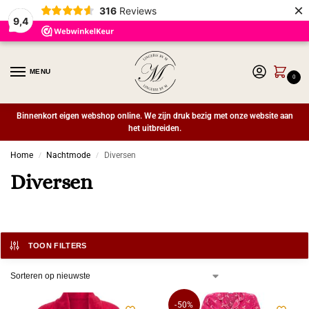
×
316
Reviews
9,4
MENU
0
Binnenkort eigen webshop online. We zijn druk bezig met onze website aan
het uitbreiden.
Home
Nachtmode
Diversen
/
/
Diversen
TOON FILTERS
-50%