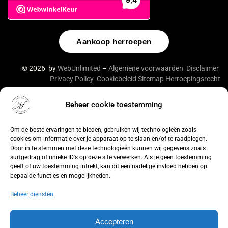
Aankoop herroepen
© 2026 by
WebUnlimited
–
Algemene voorwaarden
Disclaimer
Privacy Policy
Cookiebeleid
Sitemap
Herroepingsrecht
Beheer cookie toestemming
De waardering van lingeriebym.nl/ bij
WebwinkelKeur
Reviews
is 9.4/10 gebaseerd op 316 reviews.
Om de beste ervaringen te bieden, gebruiken wij technologieën zoals
cookies om informatie over je apparaat op te slaan en/of te raadplegen.
Door in te stemmen met deze technologieën kunnen wij gegevens zoals
surfgedrag of unieke ID's op deze site verwerken. Als je geen toestemming
geeft of uw toestemming intrekt, kan dit een nadelige invloed hebben op
bepaalde functies en mogelijkheden.
Beheer diensten
Accepteren