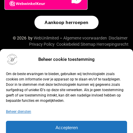
Aankoop herroepen
© 2026 by
WebUnlimited
–
Algemene voorwaarden
Disclaimer
Privacy Policy
Cookiebeleid
Sitemap
Herroepingsrecht
Beheer cookie toestemming
De waardering van lingeriebym.nl/ bij
WebwinkelKeur
Reviews
is 9.4/10 gebaseerd op 316 reviews.
Om de beste ervaringen te bieden, gebruiken wij technologieën zoals
cookies om informatie over je apparaat op te slaan en/of te raadplegen.
Door in te stemmen met deze technologieën kunnen wij gegevens zoals
surfgedrag of unieke ID's op deze site verwerken. Als je geen toestemming
geeft of uw toestemming intrekt, kan dit een nadelige invloed hebben op
bepaalde functies en mogelijkheden.
Beheer diensten
Accepteren