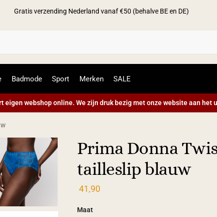
Gratis verzending Nederland vanaf €50 (behalve BE en DE)
Zoek
e
Badmode
Sport
Merken
SALE
t eigen webshop online. We zijn druk bezig met onze website aan het u
uw
Prima Donna Tw
tailleslip blauw
41,90
Maat