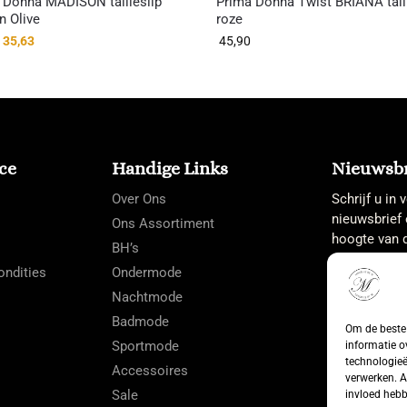
 Donna MADISON tailleslip
Prima Donna Twist BRIANA tail
n Olive
roze
35,63
45,90
ce
Handige Links
Nieuwsbr
Over Ons
Schrijf u in
nieuwsbrief 
Ons Assortiment
hoogte van d
BH’s
ndities
Ondermode
Nachtmode
Badmode
Om de beste 
Sportmode
informatie o
technologieë
Accessoires
verwerken. A
Sale
invloed hebb