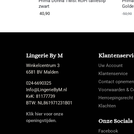
Prima Donna Twist RUPI tailleslip
Prima
zwart
Golde
40,90
50,90
Lingerie By M
Klantenservi
Winkelcentrum 3
Uw Account
6581 BV Malden
Klantenservice
Contact opnemen
024-6690325
Info@LingerieByM.nl
Voorwaarden & Co
KvK: 81177739
Herroepingsrecht
BTW: NL861971231B01
Klachten
Klik hier voor onze
Onze Socials
openingstijden.
Facebook