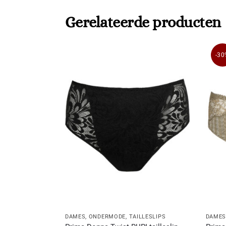
Gerelateerde producten
-30
DAMES
,
ONDERMODE
,
TAILLESLIPS
DAME