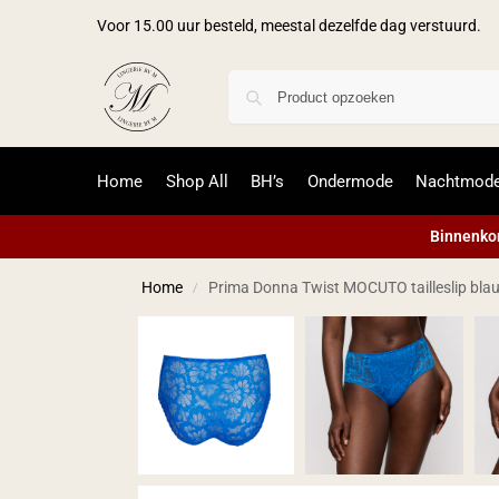
Voor 15.00 uur besteld, meestal dezelfde dag verstuurd.
Home
Shop All
BH’s
Ondermode
Nachtmod
Binnenkor
Home
Prima Donna Twist MOCUTO tailleslip bla
/