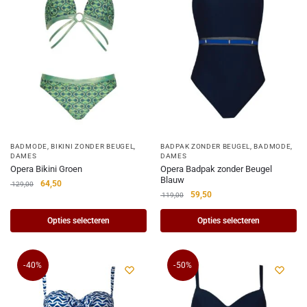
BADMODE
,
BIKINI ZONDER BEUGEL
,
BADPAK ZONDER BEUGEL
,
BADMODE
,
DAMES
DAMES
Opera Bikini Groen
Opera Badpak zonder Beugel
Blauw
64,50
129,00
59,50
119,00
Opties selecteren
Opties selecteren
-40%
-50%