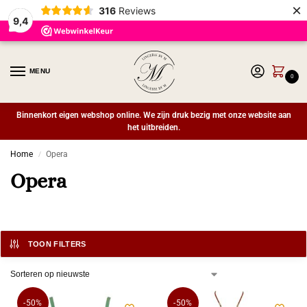
×
316
Reviews
9,4
MENU
0
Binnenkort eigen webshop online. We zijn druk bezig met onze website aan
het uitbreiden.
Home
Opera
/
Opera
TOON FILTERS
-50%
-50%