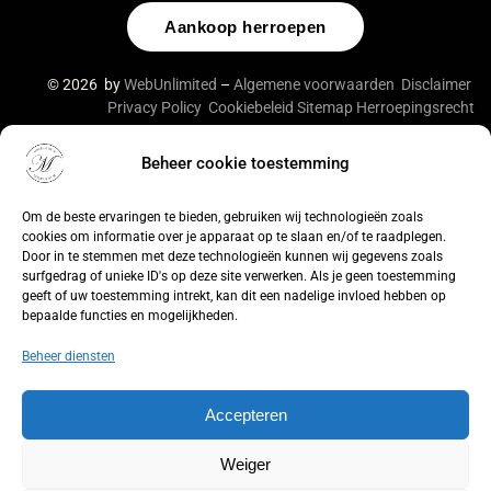
Aankoop herroepen
© 2026 by
WebUnlimited
–
Algemene voorwaarden
Disclaimer
Privacy Policy
Cookiebeleid
Sitemap
Herroepingsrecht
Beheer cookie toestemming
De waardering van lingeriebym.nl/ bij
WebwinkelKeur
Reviews
is 9.4/10 gebaseerd op 316 reviews.
Om de beste ervaringen te bieden, gebruiken wij technologieën zoals
cookies om informatie over je apparaat op te slaan en/of te raadplegen.
Door in te stemmen met deze technologieën kunnen wij gegevens zoals
surfgedrag of unieke ID's op deze site verwerken. Als je geen toestemming
geeft of uw toestemming intrekt, kan dit een nadelige invloed hebben op
bepaalde functies en mogelijkheden.
Beheer diensten
Accepteren
Weiger