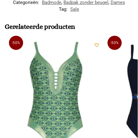
Categorieën:
Badmode
,
Badpak zonder beugel
,
Dames
Tag:
Sale
Gerelateerde producten
-50%
-50%