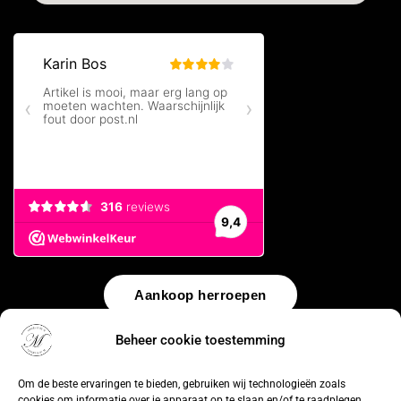
Aankoop herroepen
Beheer cookie toestemming
© 2026 by
WebUnlimited
–
Algemene voorwaarden
Disclaimer
Privacy Policy
Cookiebeleid
Sitemap
Herroepingsrecht
Om de beste ervaringen te bieden, gebruiken wij technologieën zoals
cookies om informatie over je apparaat op te slaan en/of te raadplegen.