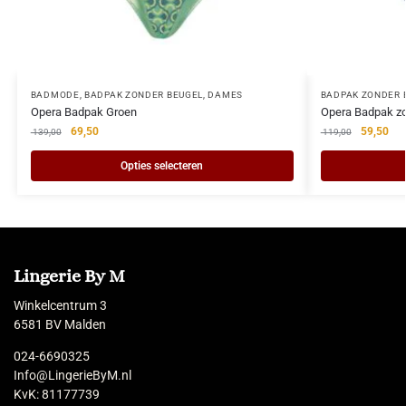
BADMODE
,
BADPAK ZONDER BEUGEL
,
DAMES
BADPAK ZONDER 
Opera Badpak Groen
Opera Badpak zo
69,50
59,50
139,00
119,00
Opties selecteren
Lingerie By M
Winkelcentrum 3
6581 BV Malden
024-6690325
Info@LingerieByM.nl
KvK: 81177739