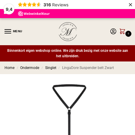
×
316
Reviews
9,4
MENU
0
Binnenkort eigen webshop online. We zijn druk bezig met onze website aan
het uitbreiden.
Home
Ondermode
Singlet
LingaDore Suspender belt Zwart
/
/
/