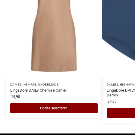
DAMES
,
HEMPJE
,
ONDERMODE
DAMES
,
HIGH-WA
LingaDore DAILY Chemise Camel
LingaDore DAILY
Demin
19,95
24,95
Opties selecteren