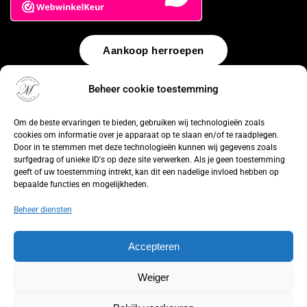
Aankoop herroepen
© 2026 by
WebUnlimited
–
Algemene voorwaarden
Disclaimer
Beheer cookie toestemming
Privacy Policy
Cookiebeleid
Sitemap
Herroepingsrecht
Om de beste ervaringen te bieden, gebruiken wij technologieën zoals
cookies om informatie over je apparaat op te slaan en/of te raadplegen.
Door in te stemmen met deze technologieën kunnen wij gegevens zoals
surfgedrag of unieke ID's op deze site verwerken. Als je geen toestemming
geeft of uw toestemming intrekt, kan dit een nadelige invloed hebben op
bepaalde functies en mogelijkheden.
Beheer diensten
Accepteren
Weiger