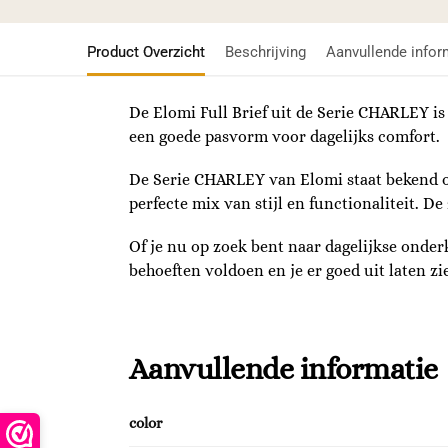
Product Overzicht
Beschrijving
Aanvullende infor
De Elomi Full Brief uit de Serie CHARLEY is
een goede pasvorm voor dagelijks comfort.
De Serie CHARLEY van Elomi staat bekend om
perfecte mix van stijl en functionaliteit. De
Of je nu op zoek bent naar dagelijkse onderk
behoeften voldoen en je er goed uit laten zi
Aanvullende informatie
color