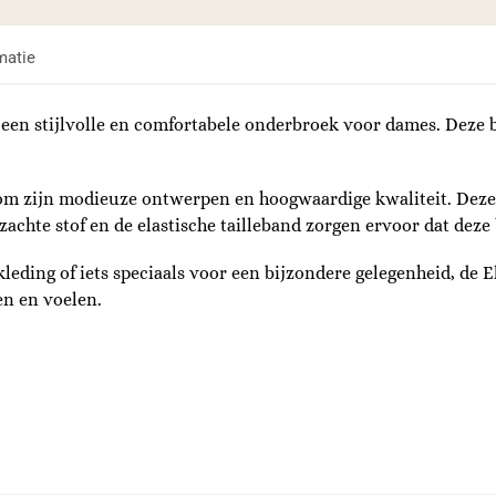
matie
 een stijlvolle en comfortabele onderbroek voor dames. Deze b
 zijn modieuze ontwerpen en hoogwaardige kwaliteit. Deze Fu
 zachte stof en de elastische tailleband zorgen ervoor dat deze b
leding of iets speciaals voor een bijzondere gelegenheid, de 
en en voelen.