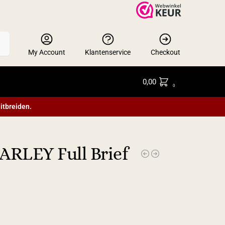
en
My Account
Klantenservice
Checkout
0,00
0
itbreiden.
ARLEY Full Brief