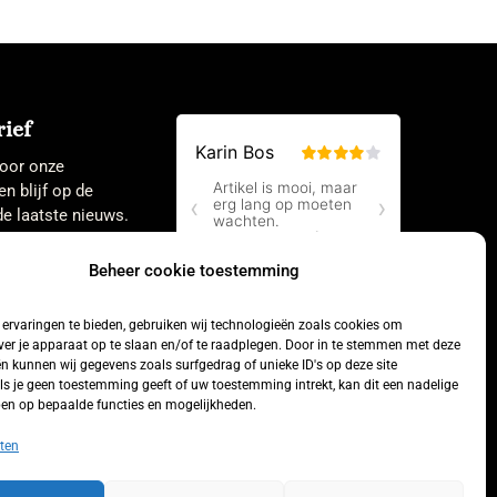
ief
 voor onze
en blijf op de
e laatste nieuws.
Beheer cookie toestemming
ervaringen te bieden, gebruiken wij technologieën zoals cookies om
ver je apparaat op te slaan en/of te raadplegen. Door in te stemmen met deze
n kunnen wij gegevens zoals surfgedrag of unieke ID's op deze site
ls je geen toestemming geeft of uw toestemming intrekt, kan dit een nadelige
en op bepaalde functies en mogelijkheden.
Aankoop
ten
herroepen