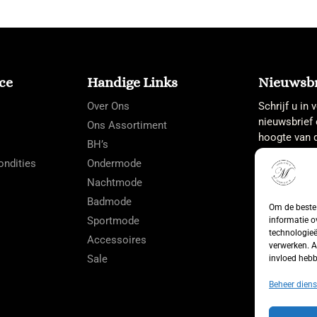
ce
Handige Links
Nieuwsbr
Over Ons
Schrijf u in
nieuwsbrief 
Ons Assortiment
hoogte van d
BH’s
ndities
Ondermode
Nachtmode
Badmode
Om de beste 
Sportmode
informatie o
technologieë
Accessoires
verwerken. A
Sale
invloed hebb
Beheer diens