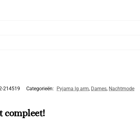
2-214519
Categorieën:
Pyjama lg arm
,
Dames
,
Nachtmode
t compleet!