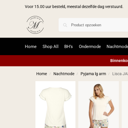
Voor 15.00 uur besteld, meestal dezelfde dag verstuurd.
Home
Shop All
BH’s
Ondermode
Nachtmod
Binnenkor
Home
Nachtmode
Pyjama lg arm
Lisca JA
/
/
/