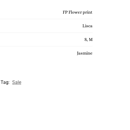
FP Flower print
Lisca
S, M
Jasmine
Tag:
Sale