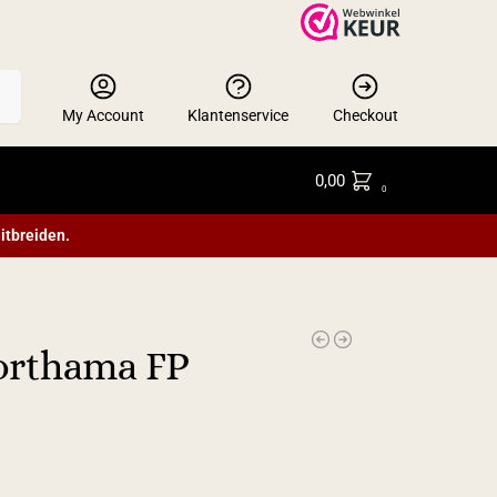
en
My Account
Klantenservice
Checkout
0,00
0
itbreiden.
orthama FP