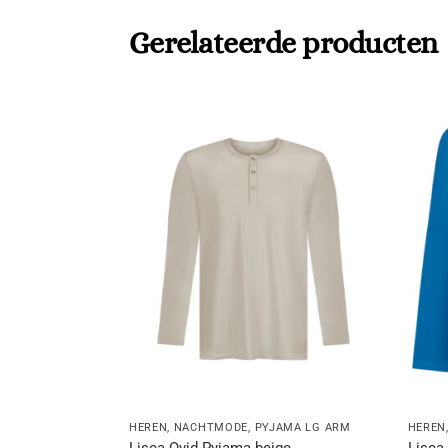
Gerelateerde producten
HEREN
,
NACHTMODE
,
PYJAMA LG ARM
HEREN