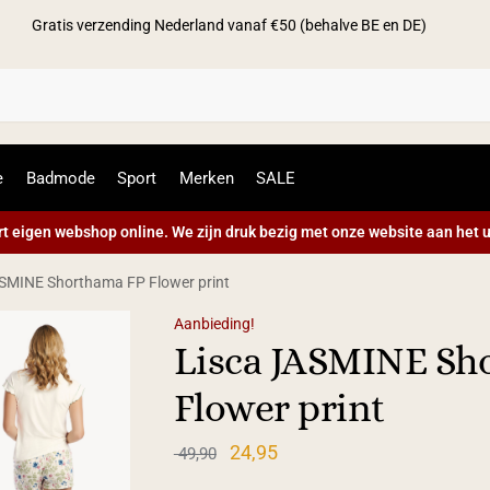
Gratis verzending Nederland vanaf €50 (behalve BE en DE)
Zoek
e
Badmode
Sport
Merken
SALE
t eigen webshop online. We zijn druk bezig met onze website aan het u
SMINE Shorthama FP Flower print
Aanbieding!
Lisca JASMINE Sh
Flower print
24,95
49,90