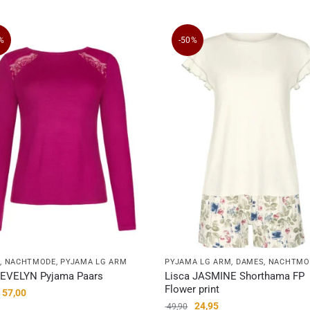
%
-50%
S
,
NACHTMODE
,
PYJAMA LG ARM
PYJAMA LG ARM
,
DAMES
,
NACHTMO
 EVELYN Pyjama Paars
Lisca JASMINE Shorthama FP
Flower print
57,00
24,95
49,90