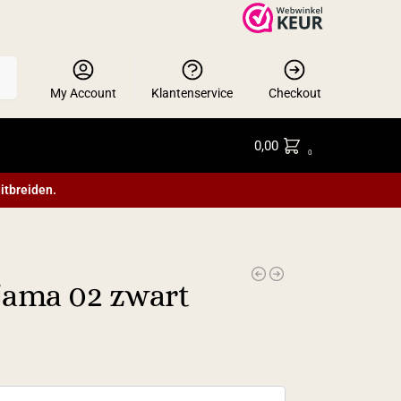
en
My Account
Klantenservice
Checkout
0,00
0
itbreiden.
jama 02 zwart