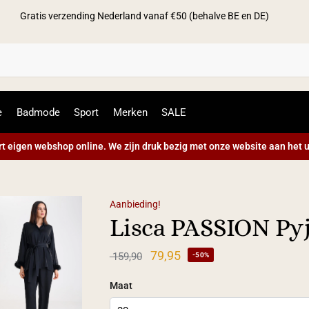
Gratis verzending Nederland vanaf €50 (behalve BE en DE)
Zoek
e
Badmode
Sport
Merken
SALE
t eigen webshop online. We zijn druk bezig met onze website aan het u
Aanbieding!
Lisca PASSION Py
79,95
159,90
-50%
Maat