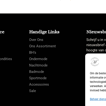
ce
Handige Links
Nieuwsbr
Over Ons
Schrijf u in
nieuwsbrief 
Ons Assortiment
hoogte van d
BH’s
ndities
Ondermode
Nachtmode
Badmode
Om de beste 
Sportmode
informatie o
technologieë
Accessoires
verwerken. A
Sale
invloed hebb
Beheer diens