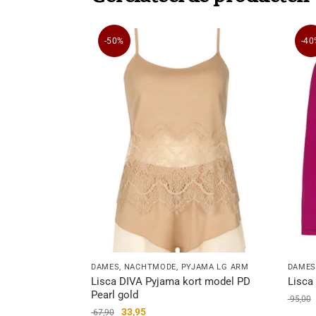
-50%
-40
DAMES
,
NACHTMODE
,
PYJAMA LG ARM
DAME
Lisca DIVA Pyjama kort model PD
Lisca
Pearl gold
95,00
33,95
67,90