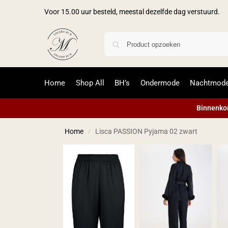
Voor 15.00 uur besteld, meestal dezelfde dag verstuurd.
Home
Shop All
BH’s
Ondermode
Nachtmod
Binnenkor
Home
Lisca PASSION Pyjama 02 zwart
/