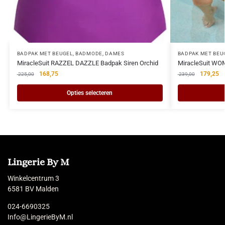
BADPAK MET BEUGEL
,
BADMODE
,
DAMES
BADPAK MET BEU
MiracleSuit RAZZEL DAZZLE Badpak Siren Orchid
MiracleSuit WOM
168,75
179,25
225,00
239,00
Opties selecteren
Lingerie By M
Winkelcentrum 3
6581 BV Malden
024-6690325
Info@LingerieByM.nl