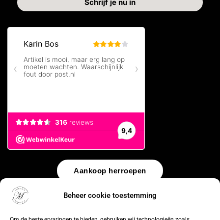
Aankoop herroepen
Beheer cookie toestemming
© 2026 by
WebUnlimited
–
Algemene voorwaarden
Disclaimer
Privacy Policy
Cookiebeleid
Sitemap
Herroepingsrecht
Om de beste ervaringen te bieden, gebruiken wij technologieën zoals