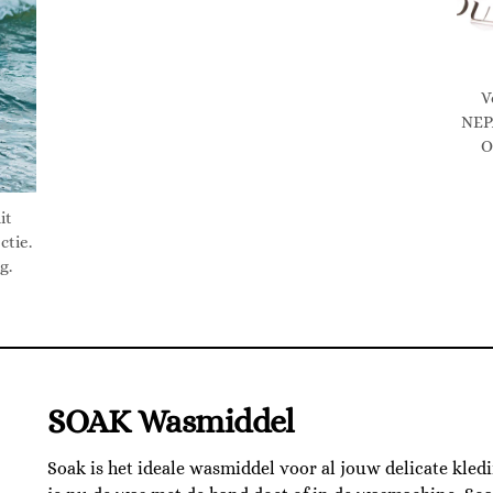
V
NEP
O
it
tie.
g.
SOAK Wasmiddel
Soak is het ideale wasmiddel voor al jouw delicate kled