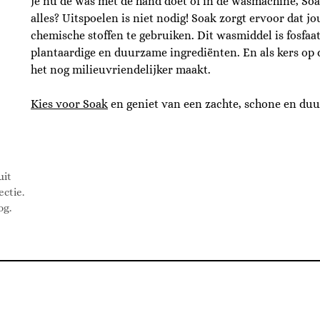
je nu de was met de hand doet of in de wasmachine, Soak
alles? Uitspoelen is niet nodig! Soak zorgt ervoor dat j
chemische stoffen te gebruiken. Dit wasmiddel is fosfaat
plantaardige en duurzame ingrediënten. En als kers op de
het nog milieuvriendelijker maakt.
Kies voor Soak
en geniet van een zachte, schone en du
uit
ctie.
og.