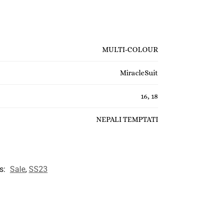
MULTI-COLOUR
MiracleSuit
16, 18
NEPALI TEMPTATI
s:
Sale
,
SS23