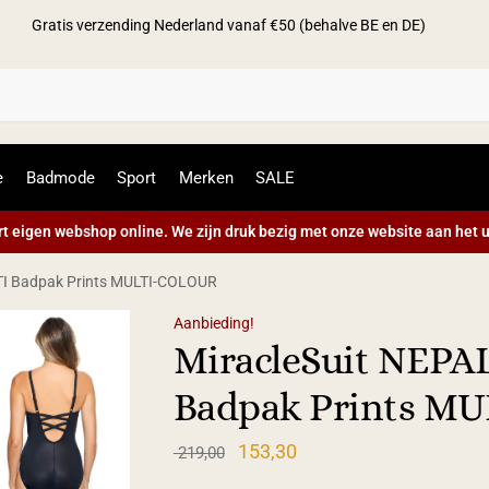
Gratis verzending Nederland vanaf €50 (behalve BE en DE)
Zoek
e
Badmode
Sport
Merken
SALE
t eigen webshop online. We zijn druk bezig met onze website aan het u
TI Badpak Prints MULTI-COLOUR
Aanbieding!
MiracleSuit NEP
Badpak Prints M
153,30
219,00