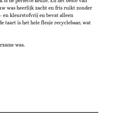
 is de perfecte keuze. En het beste van
ouw was heerlijk zacht en fris ruikt zonder
- en kleurstofvrij en bevat alleen
 taart is het hele flesje recyclebaar, wat
urzame was.