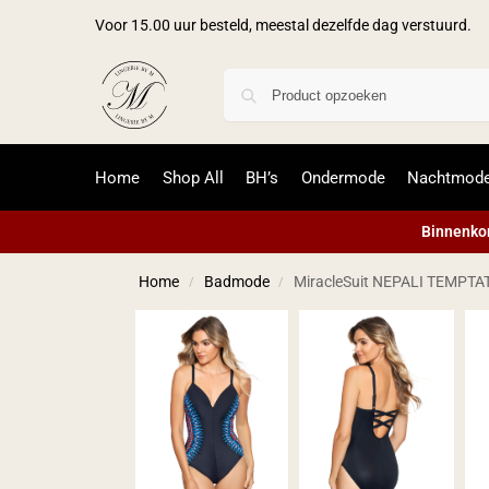
Voor 15.00 uur besteld, meestal dezelfde dag verstuurd.
Home
Shop All
BH’s
Ondermode
Nachtmod
Binnenkor
Home
Badmode
MiracleSuit NEPALI TEMPTA
/
/