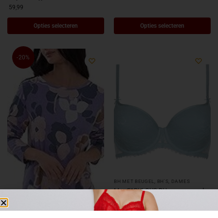
59,99
Opties selecteren
Opties selecteren
-20%
BH MET BEUGEL
,
BH'S
,
DAMES
Mey FABULOUS BH voorgevormd
SKY BLUE
79,99