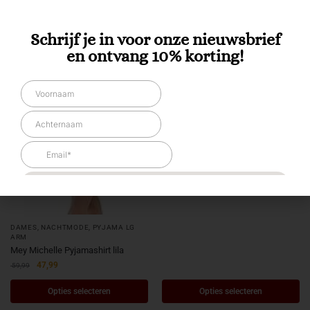
Schrijf je in voor onze nieuwsbrief
en ontvang 10% korting!
DAMES
,
NACHTMODE
,
PYJAMA LG
ARM
Mey Michelle Pyjamashirt lila
47,99
59,99
Opties selecteren
Opties selecteren