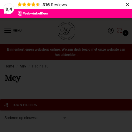
×
316
Reviews
9,4
MENU
0
Binnenkort eigen webshop online. We zijn druk bezig met onze website aan
het uitbreiden.
Home
Mey
Pagina 10
/
/
Mey
TOON FILTERS