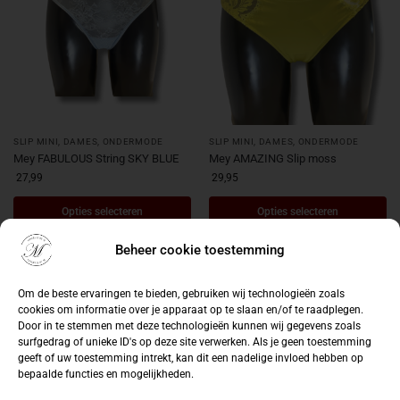
SLIP MINI
,
DAMES
,
ONDERMODE
SLIP MINI
,
DAMES
,
ONDERMODE
Mey FABULOUS String SKY BLUE
Mey AMAZING Slip moss
27,99
29,95
Opties selecteren
Opties selecteren
Beheer cookie toestemming
-30%
Om de beste ervaringen te bieden, gebruiken wij technologieën zoals
cookies om informatie over je apparaat op te slaan en/of te raadplegen.
Door in te stemmen met deze technologieën kunnen wij gegevens zoals
surfgedrag of unieke ID's op deze site verwerken. Als je geen toestemming
geeft of uw toestemming intrekt, kan dit een nadelige invloed hebben op
bepaalde functies en mogelijkheden.