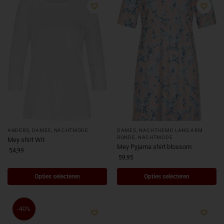
ANDERS
,
DAMES
,
NACHTMODE
DAMES
,
NACHTHEMD LANG ARM
RONDE
,
NACHTMODE
Mey shirt Wit
Mey Pyjama shirt blossom
54,99
59,95
Opties selecteren
Opties selecteren
-40%