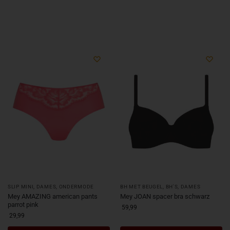
SLIP MINI
,
DAMES
,
ONDERMODE
BH MET BEUGEL
,
BH'S
,
DAMES
Mey AMAZING american pants
Mey JOAN spacer bra schwarz
parrot pink
59,99
29,99