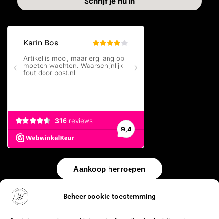
Aankoop herroepen
© 2026 by
WebUnlimited
–
Algemene voorwaarden
Disclaimer
Beheer cookie toestemming
Privacy Policy
Cookiebeleid
Sitemap
Herroepingsrecht