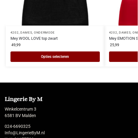
4202
,
DAMES
,
ONDERMODE
4202
,
DAMES
,
ON
Mey WOOL LOVE top zwart
Mey EMOTION Sp
49,99
25,99
Opties selecteren
Lingerie By M
Winkelcentrum 3
6581 BV Malden
024-6690325
Info@LingerieByM.nl