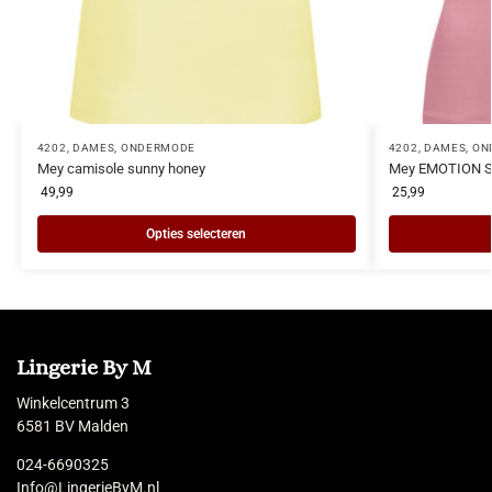
4202
,
DAMES
,
ONDERMODE
4202
,
DAMES
,
ON
Mey camisole sunny honey
Mey EMOTION Sp
49,99
25,99
Opties selecteren
Lingerie By M
Winkelcentrum 3
6581 BV Malden
024-6690325
Info@LingerieByM.nl