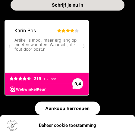
Aankoop herroepen
© 2026 by
WebUnlimited
–
Algemene voorwaarden
Disclaimer
Beheer cookie toestemming
Privacy Policy
Cookiebeleid
Sitemap
Herroepingsrecht