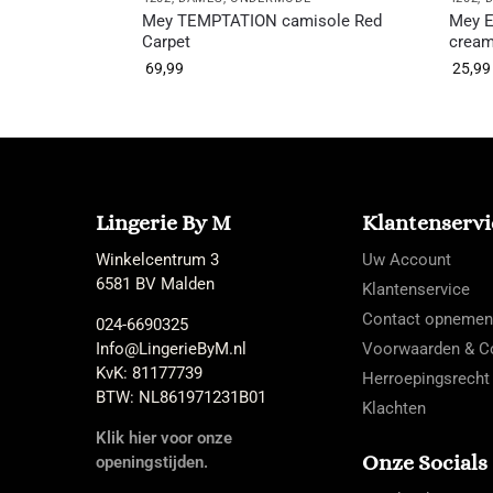
Mey TEMPTATION camisole Red
Mey E
Carpet
crea
69,99
25,99
Lingerie By M
Klantenservi
Winkelcentrum 3
Uw Account
6581 BV Malden
Klantenservice
Contact opnemen
024-6690325
Info@LingerieByM.nl
Voorwaarden & Co
KvK: 81177739
Herroepingsrecht
BTW: NL861971231B01
Klachten
Klik hier voor onze
Onze Socials
openingstijden.