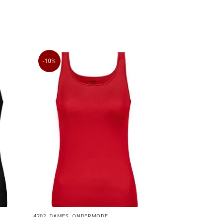
-10%
4202
,
DAMES
,
ONDERMODE