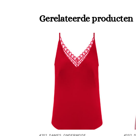
Gerelateerde producten
4202
,
DAMES
,
ONDERMODE
4202
,