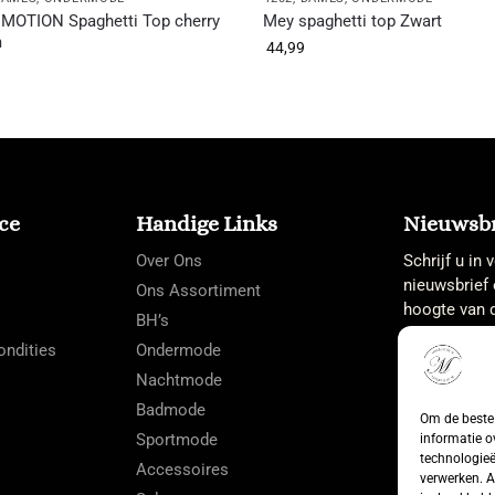
MOTION Spaghetti Top cherry
Mey spaghetti top Zwart
m
44,99
ce
Handige Links
Nieuwsbr
Over Ons
Schrijf u in
nieuwsbrief 
Ons Assortiment
hoogte van d
BH’s
ndities
Ondermode
Nachtmode
Badmode
Om de beste 
Sportmode
informatie o
technologieë
Accessoires
verwerken. A