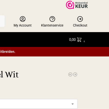
en
My Account
Klantenservice
Checkout
0,00
0
itbreiden.
l Wit