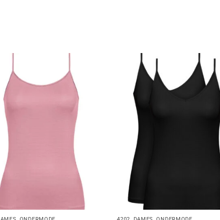
DAMES
,
ONDERMODE
4202
,
DAMES
,
ONDERMODE