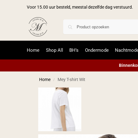
Voor 15.00 uur besteld, meestal dezelfde dag verstuurd.
Home
Shop All
BH’s
Ondermode
Nachtmod
Binnenkor
Home
Mey T-shirt Wit
/