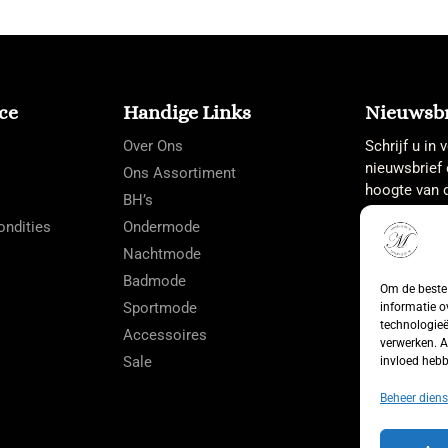
ce
Handige Links
Nieuwsbr
Over Ons
Schrijf u in
nieuwsbrief 
Ons Assortiment
hoogte van d
BH’s
ndities
Ondermode
Nachtmode
Badmode
Om de beste 
Sportmode
informatie o
technologieë
Accessoires
verwerken. A
Sale
invloed hebb
Beheer diens