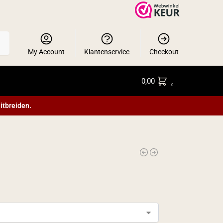
en
My Account
Klantenservice
Checkout
0,00
0
itbreiden.