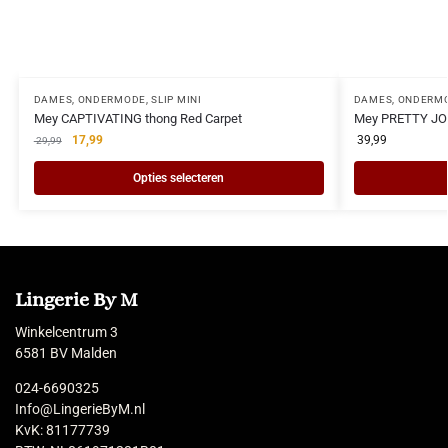
DAMES
,
ONDERMODE
,
SLIP MINI
DAMES
,
ONDERM
Mey CAPTIVATING thong Red Carpet
Mey PRETTY JOA
17,99
39,99
29,99
Opties selecteren
Lingerie By M
Winkelcentrum 3
6581 BV Malden
024-6690325
Info@LingerieByM.nl
KvK: 81177739