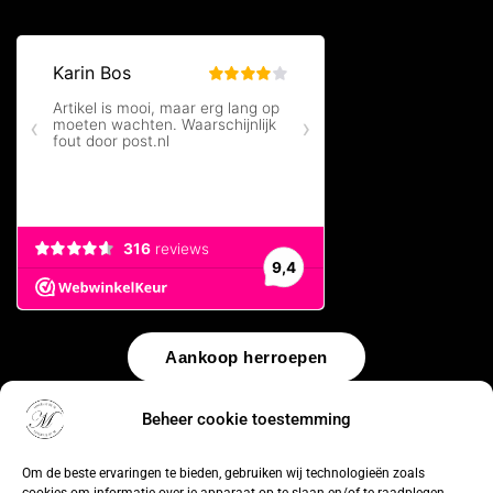
Aankoop herroepen
© 2026 by
WebUnlimited
–
Algemene voorwaarden
Disclaimer
Beheer cookie toestemming
Privacy Policy
Cookiebeleid
Sitemap
Herroepingsrecht
Om de beste ervaringen te bieden, gebruiken wij technologieën zoals