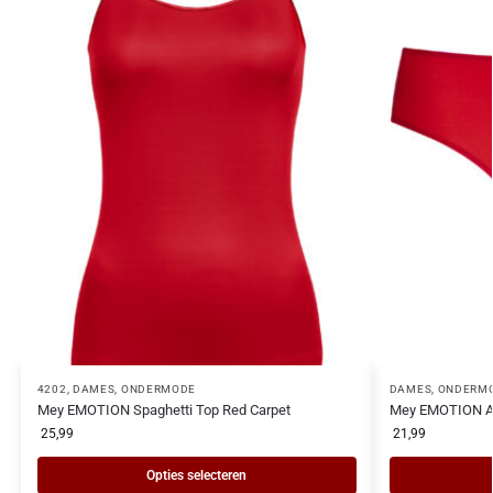
4202
,
DAMES
,
ONDERMODE
DAMES
,
ONDERM
Mey EMOTION Spaghetti Top Red Carpet
Mey EMOTION Am
25,99
21,99
Opties selecteren