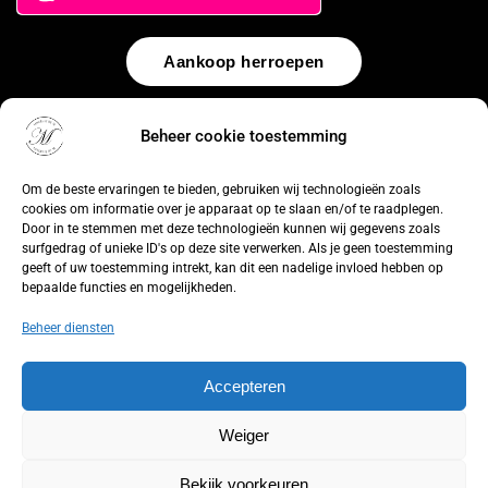
Aankoop herroepen
© 2026 by
WebUnlimited
–
Algemene voorwaarden
Disclaimer
Beheer cookie toestemming
Privacy Policy
Cookiebeleid
Sitemap
Herroepingsrecht
Om de beste ervaringen te bieden, gebruiken wij technologieën zoals
cookies om informatie over je apparaat op te slaan en/of te raadplegen.
Door in te stemmen met deze technologieën kunnen wij gegevens zoals
surfgedrag of unieke ID's op deze site verwerken. Als je geen toestemming
geeft of uw toestemming intrekt, kan dit een nadelige invloed hebben op
bepaalde functies en mogelijkheden.
Beheer diensten
Accepteren
Weiger
Bekijk voorkeuren