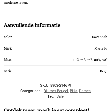
moderne leven.
Aanvullende informatie
color
Savannah
Merk
Marie Jo
Maat
70C, 75A, 75B, 80A, 85C
Serie
Rege
SKU:
8903-214679
Categorieën:
BH met Beugel
,
BH's
,
Dames
Tag:
Sale
Ontdek meer, maak je set compleet!