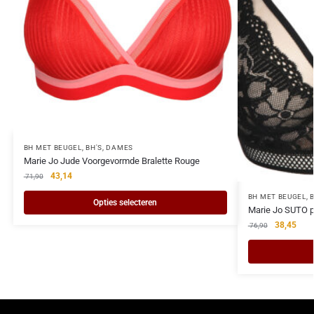
BH MET BEUGEL
,
BH'S
,
DAMES
Marie Jo Jude Voorgevormde Bralette Rouge
43,14
71,90
BH MET BEUGEL
,
Opties selecteren
Marie Jo SUTO p
38,45
76,90