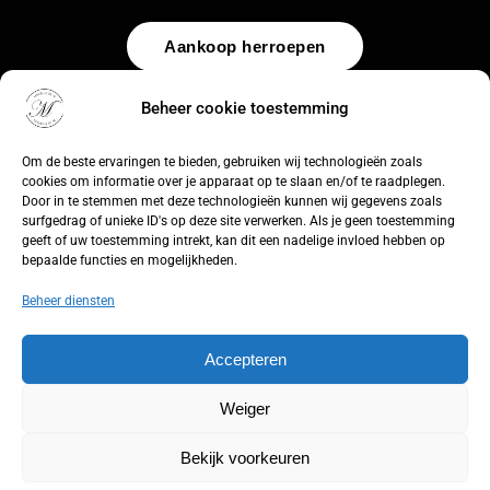
Aankoop herroepen
© 2026 by
WebUnlimited
–
Algemene voorwaarden
Disclaimer
Beheer cookie toestemming
Privacy Policy
Cookiebeleid
Sitemap
Herroepingsrecht
Om de beste ervaringen te bieden, gebruiken wij technologieën zoals
cookies om informatie over je apparaat op te slaan en/of te raadplegen.
Door in te stemmen met deze technologieën kunnen wij gegevens zoals
surfgedrag of unieke ID's op deze site verwerken. Als je geen toestemming
geeft of uw toestemming intrekt, kan dit een nadelige invloed hebben op
bepaalde functies en mogelijkheden.
Beheer diensten
Accepteren
Weiger
Bekijk voorkeuren