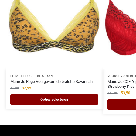
BH MET BEUGEL
,
BH'S
,
DAMES
VOORGEVORMDE P
Marie Jo Rege Voorgevormde bralette Savannah
Marie Jo COELY 
Strawberry Kiss
32,95
65,90
53,50
107,00
Opties selecteren