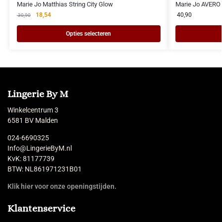
Marie Jo Matthias String City Glow
Marie Jo AVERO 
18,54
40,90
30,90
Opties selecteren
Lingerie By M
Winkelcentrum 3
6581 BV Malden
024-6690325
Info@LingerieByM.nl
KvK: 81177739
BTW: NL861971231B01
Klik hier voor onze openingstijden.
Klantenservice