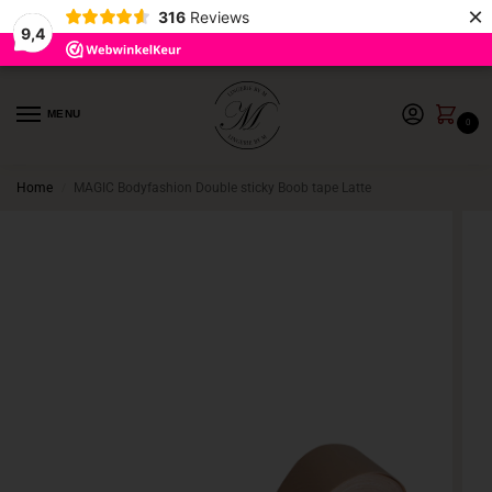
×
316
Reviews
9,4
MENU
0
Home
MAGIC Bodyfashion Double sticky Boob tape Latte
/