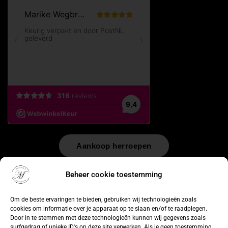
Aankoop herroepen
© 2026 by
WebUnlimited
–
Algemene voorwaarden
Disclaimer
Beheer cookie toestemming
Privacy Policy
Cookiebeleid
Sitemap
Herroepingsrecht
Om de beste ervaringen te bieden, gebruiken wij technologieën zoals
cookies om informatie over je apparaat op te slaan en/of te raadplegen.
Door in te stemmen met deze technologieën kunnen wij gegevens zoals
surfgedrag of unieke ID's op deze site verwerken. Als je geen toestemming