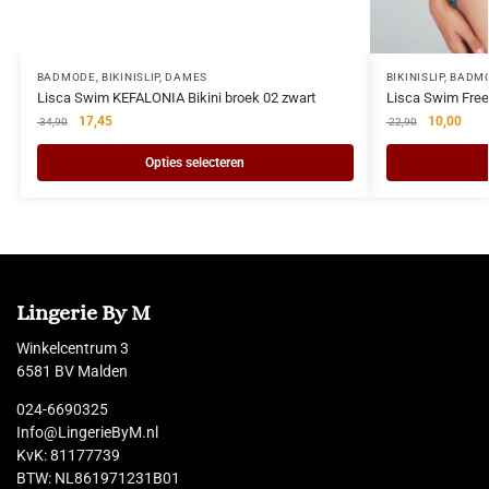
BADMODE
,
BIKINISLIP
,
DAMES
BIKINISLIP
,
BADM
Lisca Swim KEFALONIA Bikini broek 02 zwart
Lisca Swim Free
17,45
10,00
34,90
22,90
Opties selecteren
Lingerie By M
Winkelcentrum 3
6581 BV Malden
024-6690325
Info@LingerieByM.nl
KvK: 81177739
BTW: NL861971231B01