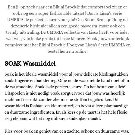
Ben jij op zoek naar een Bikini Broekje dat comfortabel zit en er
ook nog eens super fashionable uitziet? Dan is Lisca's Serie
UMBRIA de perfecte keuze voor jou! Ons Bikini Broekje Hoog uit
deze serie biedt niet alleen een goede pasvorm, maar ook een
trendy uitstraling. De UMBRIA collectie van Lisca heeft voor ieder
wat wils, van leuke prints tot basic kleuren. Maak jouw zomerlook
compleet met het Bikini Broekje Hoog van Lisca's Serie UMBRIA en
bestel hem nu online!
SOAK Wasmiddel
Soak is het ideale wasmiddel voor al jouw delicate kledingstukken
zoals lingerie en badkleding. Of je nu de was met de hand doet of in
de wasmachine, Soak is de perfecte keuze. En het beste van alles?
Uitspoelen is niet nodig! Soak zorgt ervoor dat jouw was heerlijk
zacht en fris ruikt zonder chemische stoffen te gebruiken. Dit
wasmiddel is fosfaat- en kleurstofvrij en bevat alleen plantaardige
en duurzame ingrediënten. En als kers op de taart is het hele flesje
recyclebaar, wat het nog milieuvriendelijker maakt.
Kies voor Soak
en geniet van een zachte, schone en duurzame was.