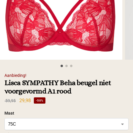
Aanbieding!
Lisca SYMPATHY Beha beugel niet
voorgevormd A1 rood
29,98
59,95
-50%
Maat