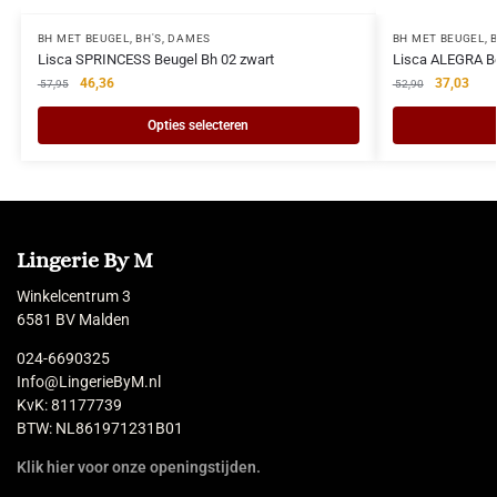
BH MET BEUGEL
,
BH'S
,
DAMES
BH MET BEUGEL
,
Lisca SPRINCESS Beugel Bh 02 zwart
Lisca ALEGRA B
46,36
37,03
57,95
52,90
Opties selecteren
Lingerie By M
Winkelcentrum 3
6581 BV Malden
024-6690325
Info@LingerieByM.nl
KvK: 81177739
BTW: NL861971231B01
Klik hier voor onze openingstijden.