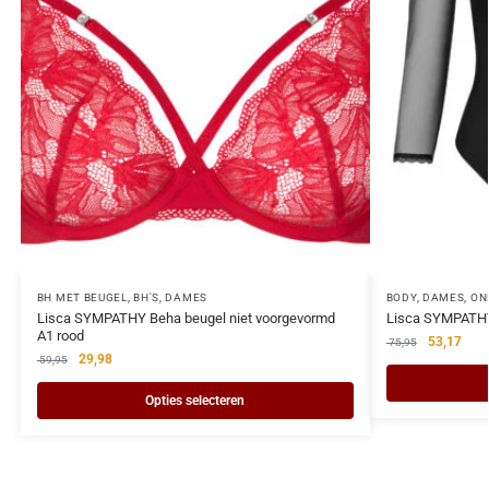
BH MET BEUGEL
,
BH'S
,
DAMES
BODY
,
DAMES
,
ON
Lisca SYMPATHY Beha beugel niet voorgevormd
Lisca SYMPATHY 
A1 rood
53,17
75,95
29,98
59,95
Opties selecteren