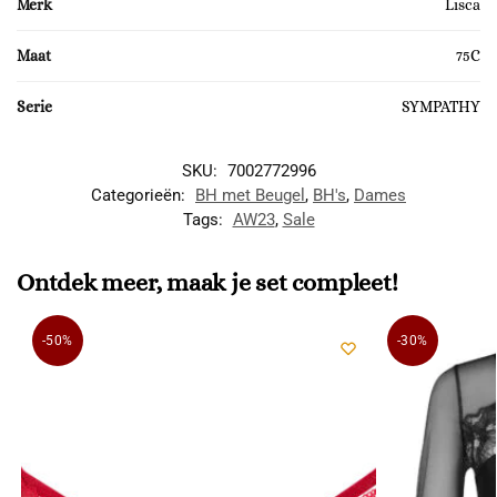
Merk
Lisca
Maat
75C
Serie
SYMPATHY
SKU:
7002772996
Categorieën:
BH met Beugel
,
BH's
,
Dames
Tags:
AW23
,
Sale
Ontdek meer, maak je set compleet!
-50%
-30%