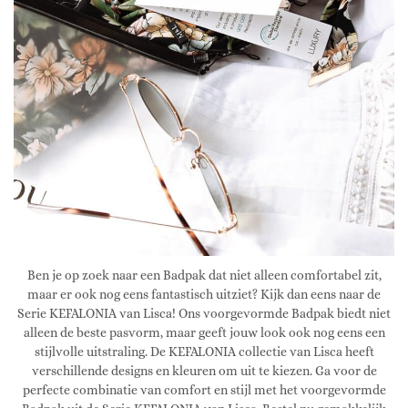
Ben je op zoek naar een Badpak dat niet alleen comfortabel zit,
maar er ook nog eens fantastisch uitziet? Kijk dan eens naar de
Serie KEFALONIA van Lisca! Ons voorgevormde Badpak biedt niet
alleen de beste pasvorm, maar geeft jouw look ook nog eens een
stijlvolle uitstraling. De KEFALONIA collectie van Lisca heeft
verschillende designs en kleuren om uit te kiezen. Ga voor de
perfecte combinatie van comfort en stijl met het voorgevormde