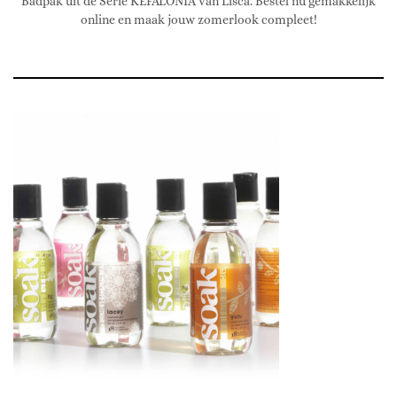
Badpak uit de Serie KEFALONIA van Lisca. Bestel nu gemakkelijk
online en maak jouw zomerlook compleet!