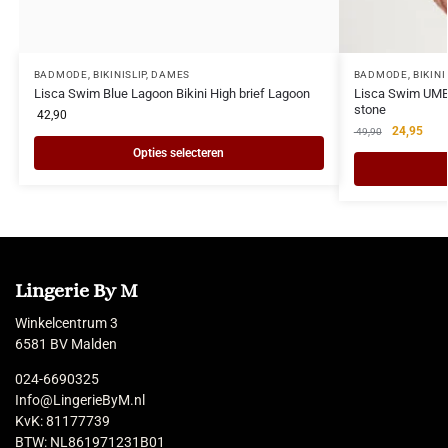
BADMODE
,
BIKINISLIP
,
DAMES
BADMODE
,
BIKIN
Lisca Swim Blue Lagoon Bikini High brief Lagoon
Lisca Swim UMBR
stone
42,90
24,95
49,90
Opties selecteren
Lingerie By M
Winkelcentrum 3
6581 BV Malden
024-6690325
Info@LingerieByM.nl
KvK: 81177739
BTW: NL861971231B01