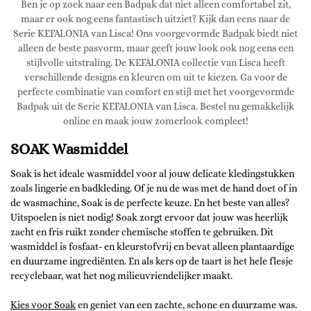
Ben je op zoek naar een Badpak dat niet alleen comfortabel zit,
maar er ook nog eens fantastisch uitziet? Kijk dan eens naar de
Serie KEFALONIA van Lisca! Ons voorgevormde Badpak biedt niet
alleen de beste pasvorm, maar geeft jouw look ook nog eens een
stijlvolle uitstraling. De KEFALONIA collectie van Lisca heeft
verschillende designs en kleuren om uit te kiezen. Ga voor de
perfecte combinatie van comfort en stijl met het voorgevormde
Badpak uit de Serie KEFALONIA van Lisca. Bestel nu gemakkelijk
online en maak jouw zomerlook compleet!
SOAK Wasmiddel
Soak is het ideale wasmiddel voor al jouw delicate kledingstukken
zoals lingerie en badkleding. Of je nu de was met de hand doet of in
de wasmachine, Soak is de perfecte keuze. En het beste van alles?
Uitspoelen is niet nodig! Soak zorgt ervoor dat jouw was heerlijk
zacht en fris ruikt zonder chemische stoffen te gebruiken. Dit
wasmiddel is fosfaat- en kleurstofvrij en bevat alleen plantaardige
en duurzame ingrediënten. En als kers op de taart is het hele flesje
recyclebaar, wat het nog milieuvriendelijker maakt.
Kies voor Soak
en geniet van een zachte, schone en duurzame was.