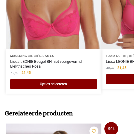
MOULDING BH
,
BH'S
,
DAMES
FOAM CUP BH
,
BH
Lisca LEONIE Beugel BH niet voorgevormd
Lisca LEONIE BH
Elektrisches Rosa
21,45
42,90
21,45
42,90
Opties selecteren
Gerelateerde producten
-50%