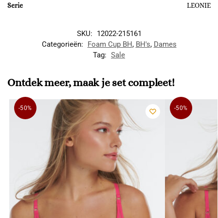
Serie
LEONIE
SKU:
12022-215161
Categorieën:
Foam Cup BH
,
BH's
,
Dames
Tag:
Sale
Ontdek meer, maak je set compleet!
-50%
-50%