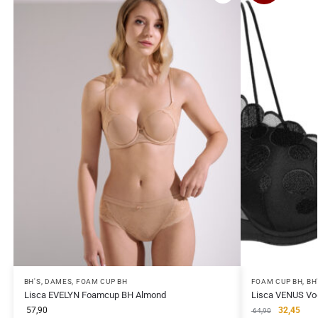
BH'S
,
DAMES
,
FOAM CUP BH
FOAM CUP BH
,
BH
Lisca EVELYN Foamcup BH Almond
Lisca VENUS Vo
57,90
32,45
64,90