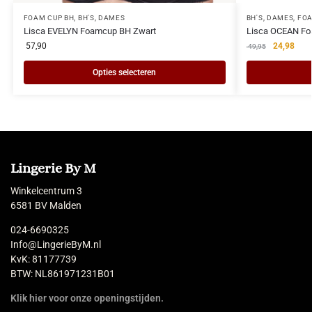
FOAM CUP BH
,
BH'S
,
DAMES
BH'S
,
DAMES
,
FOA
Lisca EVELYN Foamcup BH Zwart
Lisca OCEAN Fo
57,90
24,98
49,95
Opties selecteren
Lingerie By M
Winkelcentrum 3
6581 BV Malden
024-6690325
Info@LingerieByM.nl
KvK: 81177739
BTW: NL861971231B01
Klik hier voor onze openingstijden.