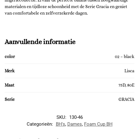
lingeriecollectie. Ervaar de perfecte balans tussen hoogwaardige
materialen en tijdloze schoonheid met de Serie Gracia en geniet
van comfortabele en zelfverzekerde dagen.
Aanvullende informatie
color
02 – black
Merk
Lisca
Maat
75D, 80E
Serie
GRACIA
SKU:
130-46
Categorieën:
BH's
,
Dames
,
Foam Cup BH