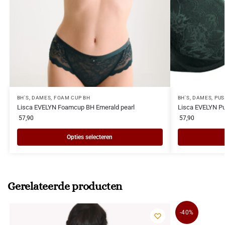
BH'S
,
DAMES
,
FOAM CUP BH
BH'S
,
DAMES
,
PUS
Lisca EVELYN Foamcup BH Emerald pearl
Lisca EVELYN Pu
57,90
57,90
Opties selecteren
Gerelateerde producten
-40%