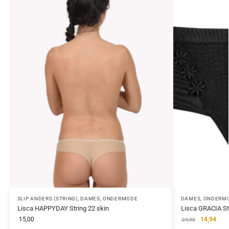
SLIP ANDERS (STRING)
,
DAMES
,
ONDERMODE
DAMES
,
ONDERM
Lisca HAPPYDAY String 22 skin
Lisca GRACIA St
15,00
14,94
24,90