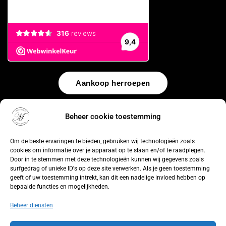
Aankoop herroepen
© 2026 by
WebUnlimited
–
Algemene voorwaarden
Disclaimer
Beheer cookie toestemming
Privacy Policy
Cookiebeleid
Sitemap
Herroepingsrecht
Om de beste ervaringen te bieden, gebruiken wij technologieën zoals
cookies om informatie over je apparaat op te slaan en/of te raadplegen.
Door in te stemmen met deze technologieën kunnen wij gegevens zoals
surfgedrag of unieke ID's op deze site verwerken. Als je geen toestemming
geeft of uw toestemming intrekt, kan dit een nadelige invloed hebben op
bepaalde functies en mogelijkheden.
Beheer diensten