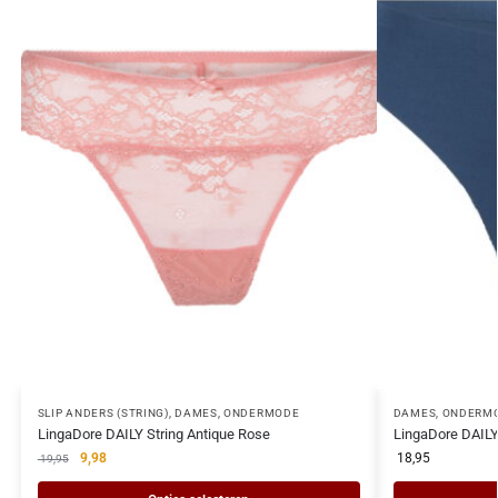
SLIP ANDERS (STRING)
,
DAMES
,
ONDERMODE
DAMES
,
ONDERM
LingaDore DAILY String Antique Rose
LingaDore DAILY
9,98
18,95
19,95