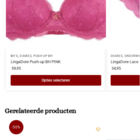
BH'S
,
DAMES
,
PUSH-UP BH
DAMES
,
ONDERM
LingaDore Push-up BH PINK
LingaDore Lace 
59,95
34,95
Opties selecteren
Gerelateerde producten
-50%