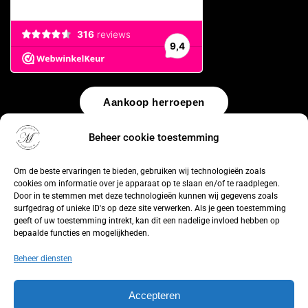
Aankoop herroepen
Beheer cookie toestemming
© 2026 by
WebUnlimited
–
Algemene voorwaarden
Disclaimer
Privacy Policy
Cookiebeleid
Sitemap
Herroepingsrecht
Om de beste ervaringen te bieden, gebruiken wij technologieën zoals
cookies om informatie over je apparaat op te slaan en/of te raadplegen.
Door in te stemmen met deze technologieën kunnen wij gegevens zoals
surfgedrag of unieke ID's op deze site verwerken. Als je geen toestemming
geeft of uw toestemming intrekt, kan dit een nadelige invloed hebben op
bepaalde functies en mogelijkheden.
Beheer diensten
Accepteren