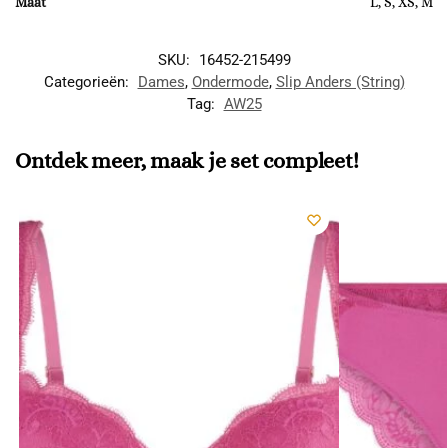
Maat
L, S, XS, M
SKU:
16452-215499
Categorieën:
Dames
,
Ondermode
,
Slip Anders (String)
Tag:
AW25
Ontdek meer, maak je set compleet!