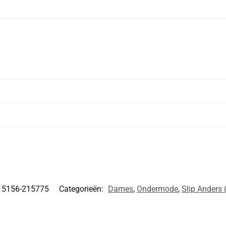
ontvang 10% kor
15156-215775
Categorieën:
Dames
,
Ondermode
,
Slip Anders 