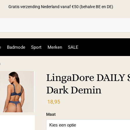
Gratis verzending Nederland vanaf €50 (behalve BE en DE)
Zoek
e
Badmode
Sport
Merken
SALE
n
LingaDore DAILY S
Dark Demin
18,95
Maat