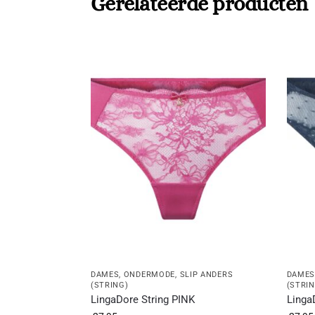
Gerelateerde producten
DAMES
,
ONDERMODE
,
SLIP ANDERS
DAME
(STRING)
(STRIN
LingaDore String PINK
Linga