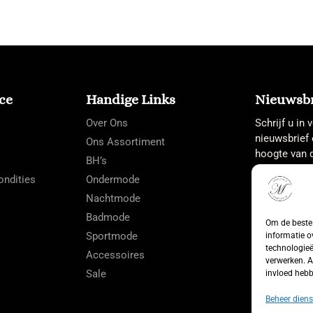
ce
Handige Links
Nieuwsbr
Over Ons
Schrijf u in
nieuwsbrief 
Ons Assortiment
hoogte van d
BH’s
ndities
Ondermode
Nachtmode
Badmode
Om de beste 
Sportmode
informatie o
technologieë
Accessoires
verwerken. A
Sale
invloed hebb
Beheer diens