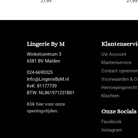
27,95
27,95
Lingerie By M
Klantenservi
Winkelcentrum 3
Uw Account
6581 BV Malden
Klantenservice
Contact opnemen
024-6690325
Info@LingerieByM.nl
Voorwaarden & Co
KvK: 81177739
Herroepingsrecht
BTW: NL861971231B01
Klachten
Klik hier voor onze
Onze Socials
openingstijden.
Facebook
Instagram