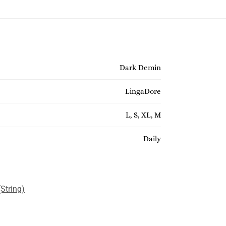
ting!
Dark Demin
LingaDore
L, S, XL, M
Daily
(String)