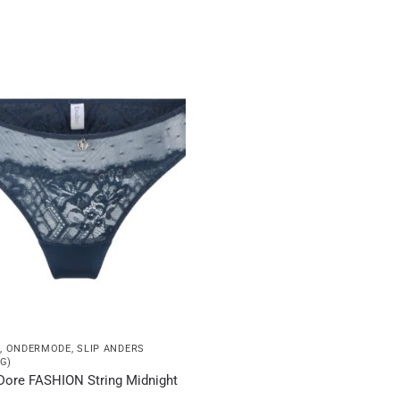
S
,
ONDERMODE
,
SLIP ANDERS
G)
Dore FASHION String Midnight