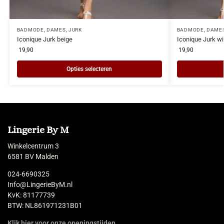
BADMODE
,
DAMES
,
JURK
BADMODE
,
DAME
Iconique Jurk beige
Iconique Jurk wi
19,90
19,90
Opties selecteren
Lingerie By M
Winkelcentrum 3
6581 BV Malden
024-6690325
Info@LingerieByM.nl
KvK: 81177739
BTW: NL861971231B01
Klik hier voor onze openingstijden.