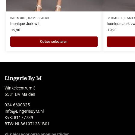
BADMODE
,
DAMES
,
JURK
BADMODE
,
DAME
Iconique Jurk wit
Iconique Jurk zw
19,90
19,90
Opties selecteren
Lingerie By M
Winkelcentrum 3
6581 BV Malden
024-6690325
Info@LingerieByM.nl
KvK: 81177739
BTW: NL861971231B01
Klik hier voor onze openingstijden.