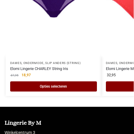
DAMES
,
ONDERMODE
,
SLIP ANDERS (STRING)
DAMES
,
ONDERM
Elomi Lingerie CHARLEY String Iris
Elomi Lingerie
18,97
32,95
37,95
Opties selecteren
Lingerie By M
Winkelcentrum 3