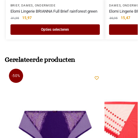
BRIEF
,
DAMES
,
ONDERMODE
DAMES
,
ONDERM
Elomi Lingerie BRIANNA Full Brief rainforest green
Elomi Lingerie B
15,97
15,47
31,95
30,95
Opties selecteren
Gerelateerde producten
-50%