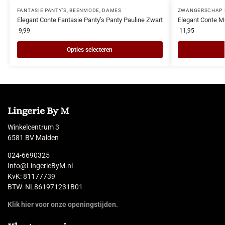
FANTASIE PANTY'S
,
BEENMODE
,
DAMES
ZWANGERSCHAP 
Elegant Conte Fantasie Panty’s Panty Pauline Zwart
Elegant Conte 
9,99
11,95
Opties selecteren
Lingerie By M
Winkelcentrum 3
6581 BV Malden
024-6690325
Info@LingerieByM.nl
KvK: 81177739
BTW: NL861971231B01
Klik hier voor onze openingstijden.