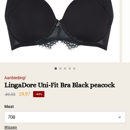
Aanbieding!
LingaDore Uni-Fit Bra Black peacock
29,97
49,95
-40%
Maat
Wissen