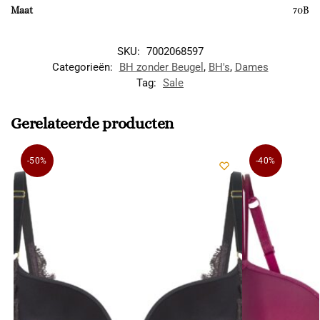
Maat
70B
SKU:
7002068597
Categorieën:
BH zonder Beugel
,
BH's
,
Dames
Tag:
Sale
Gerelateerde producten
-50%
-40%