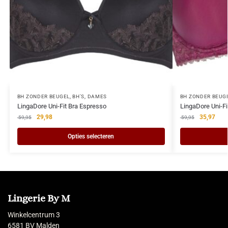
BH ZONDER BEUGEL
,
BH'S
,
DAMES
BH ZONDER BEUG
LingaDore Uni-Fit Bra Espresso
LingaDore Uni-Fi
29,98
35,97
59,95
59,95
Opties selecteren
Lingerie By M
Winkelcentrum 3
6581 BV Malden