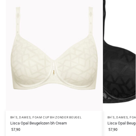
BH'S
,
DAMES
,
FOAM CUP BH ZONDER BEUGEL
BH'S
,
DAMES
,
FOA
Lisca Opal Beugelozen bh Cream
Lisca Opal Beug
57,90
57,90