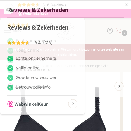
×
316
Reviews
9,4
MENU
0
Binnenkort eigen webshop online. We zijn druk bezig met onze website aan
het uitbreiden.
Home
BH's
Lisca IVONNE Foam Cup BH zonder beugel Grijs
/
/