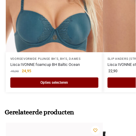
VOORGEVORMDE PLUNGE BH'S
,
BH'S
,
DAMES
SLIP ANDERS (ST
Lisca IVONNE foamcup BH Baltic Ocean
Lisca IVONNE st
24,95
22,90
49,90
Opties selecteren
Gerelateerde producten