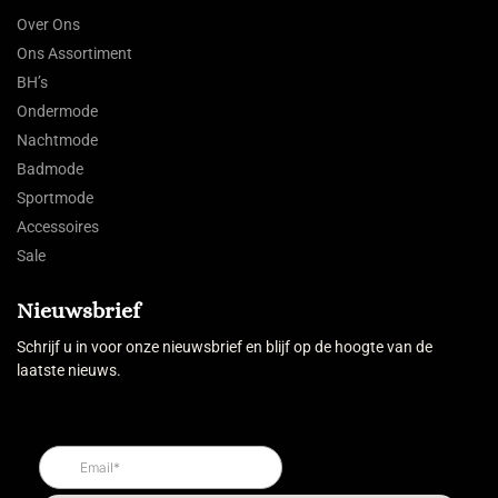
Over Ons
Ons Assortiment
BH’s
Ondermode
Nachtmode
Badmode
Sportmode
Accessoires
Sale
Nieuwsbrief
Schrijf u in voor onze nieuwsbrief en blijf op de hoogte van de
laatste nieuws.