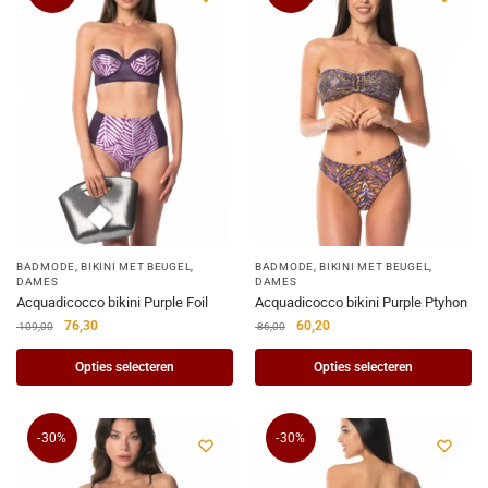
BADMODE
,
BIKINI MET BEUGEL
,
BADMODE
,
BIKINI MET BEUGEL
,
DAMES
DAMES
Acquadicocco bikini Purple Foil
Acquadicocco bikini Purple Ptyhon
76,30
60,20
109,00
86,00
Opties selecteren
Opties selecteren
-30%
-30%