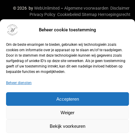
© 2026 by
WebUnlimited
–
Algemene voorwaarden
Disclaimer
Privacy Policy
Cookiebeleid
Sitemap
Herroepingsrecht
Beheer cookie toestemming
De waardering van lingeriebym.nl/ bij
WebwinkelKeur
Reviews
is 9.4/10 gebaseerd op 316 reviews.
Om de beste ervaringen te bieden, gebruiken wij technologieën zoals
cookies om informatie over je apparaat op te slaan en/of te raadplegen.
Door in te stemmen met deze technologieën kunnen wij gegevens zoals
surfgedrag of unieke ID's op deze site verwerken. Als je geen toestemming
geeft of uw toestemming intrekt, kan dit een nadelige invloed hebben op
bepaalde functies en mogelijkheden.
Beheer diensten
Accepteren
Weiger
Bekijk voorkeuren