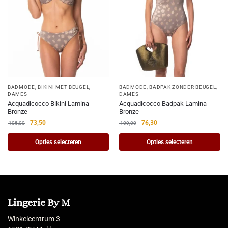
BADMODE
,
BIKINI MET BEUGEL
,
BADMODE
,
BADPAK ZONDER BEUGEL
,
DAMES
DAMES
Acquadicocco Bikini Lamina
Acquadicocco Badpak Lamina
Bronze
Bronze
73,50
76,30
105,00
109,00
Opties selecteren
Opties selecteren
Lingerie By M
Winkelcentrum 3