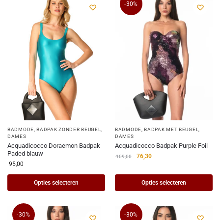
-30%
BADMODE
,
BADPAK ZONDER BEUGEL
,
BADMODE
,
BADPAK MET BEUGEL
,
DAMES
DAMES
Acquadicocco Doraemon Badpak
Acquadicocco Badpak Purple Foil
Paded blauw
76,30
109,00
95,00
Opties selecteren
Opties selecteren
-30%
-30%