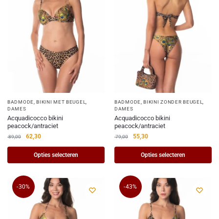
BADMODE
,
BIKINI MET BEUGEL
,
BADMODE
,
BIKINI ZONDER BEUGEL
,
DAMES
DAMES
Acquadicocco bikini
Acquadicocco bikini
peacock/antraciet
peacock/antraciet
62,30
55,30
89,00
79,00
Opties selecteren
Opties selecteren
-30%
-43%