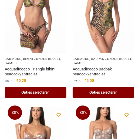
BADMODE
,
BIKINI ZONDER BEUGEL
,
BADMODE
,
BADPAK ZONDER BEUGEL
,
DAMES
DAMES
Acquadicocco Triangle bikini
Acquadicocco Badpak
peacock/antraciet
peacock/antraciet
60,20
45,00
86,00
79,00
Opties selecteren
Opties selecteren
-30%
-30%